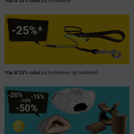
*Op til 20% rabat
på hundebure
*Op til 25% rabat
på hundeliner og halsbånd