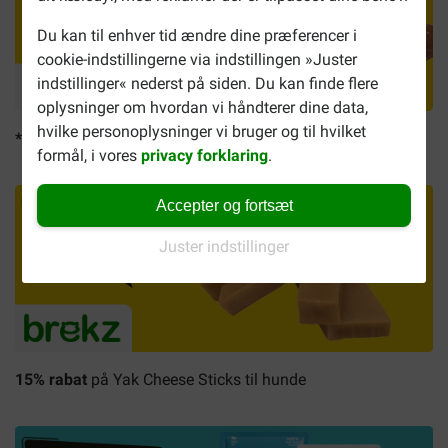
Du kan til enhver tid ændre dine præferencer i
cookie-indstillingerne via indstillingen »Juster
indstillinger« nederst på siden. Du kan finde flere
oplysninger om hvordan vi håndterer dine data,
hvilke personoplysninger vi bruger og til hvilket
*Op til 25% rabat
på populære Brekz hundesnacks
formål, i vores
privacy forklaring
.
Accepter og fortsæt
Juster indstillinger
15% rabat
på Yak Cheese Sticks til hunde