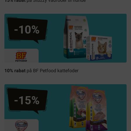
15% rabat
på Stuzzy vådfoder til hunde
10% rabat
på BF Petfood kattefoder