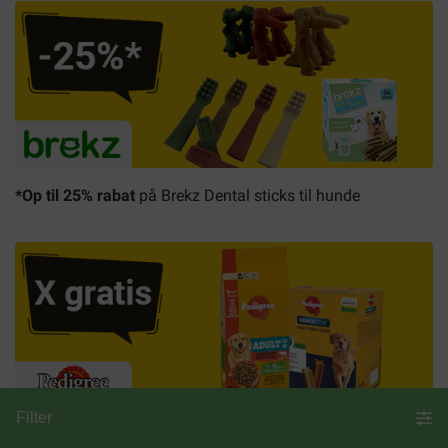
*Op til 25% rabat
på Brekz Dental sticks til hunde
Filter
Gratis Dentastix
ved udvalgte Pedigree-kombinationer til