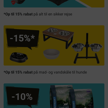
*Op til 15% rabat
på alt til en sikker rejse
*Op til 15% rabat
på mad- og vandskåle til hunde