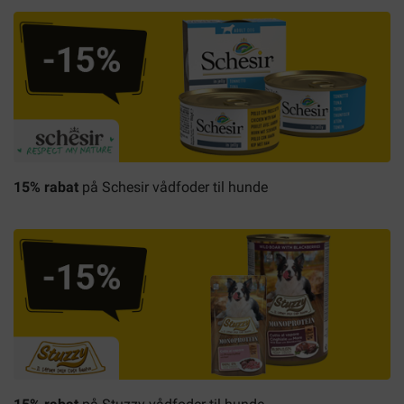
15% rabat
på Schesir vådfoder til hunde