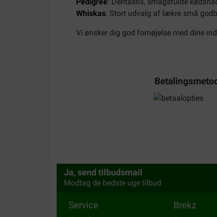
Pedigree
: Dentastix, smagsfulde kødsna
Whiskas
: Stort udvalg af lækre små godbi
Vi ønsker dig god fornøjelse med dine in
Betalingsmeto
Ja, send tilbudsmail
Modtag de bedste uge tilbud
Service
Brekz