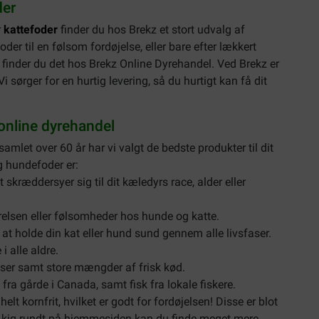
der
r
kattefoder
finder du hos Brekz et stort udvalg af
oder til en følsom fordøjelse, eller bare efter lækkert
 finder du det hos Brekz Online Dyrehandel. Ved Brekz er
i sørger for en hurtig levering, så du hurtigt kan få dit
online dyrehandel
mlet over 60 år har vi valgt de bedste produkter til dit
g hundefoder er:
skræddersyer sig til dit kæledyrs race, alder eller
rrelsen eller følsomheder hos hunde og katte.
l at holde din kat eller hund sund gennem alle livsfaser.
i alle aldre.
ser samt store mængder af frisk kød.
 fra gårde i Canada, samt fisk fra lokale fiskere.
helt kornfrit, hvilket er godt for fordøjelsen! Disse er blot
t kig rundt på hjemmesiden kan du finde meget mere.