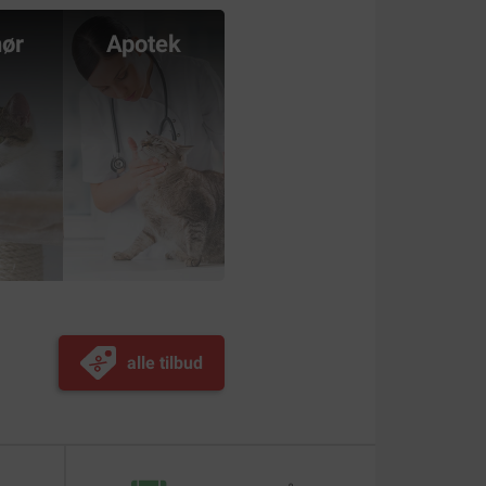
hør
Apotek
alle tilbud