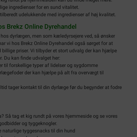
ge ingredienser for en sund vitalitet.
 tilberedt udelukkende med ingredienser af høj kvalitet.
os Brekz Online Dyrehandel
e hos dyrlægen, men som kæledyrsejere ved, så ønsker
har vi hos Brekz Online Dyrehandel også sørget for at
 billige priser. Vi tilbyder et stort udvalg der kan hjælpe
r. Du kan finde udvalget her:
r til forskellige typer af lidelser og sygdomme
yrlægefoder der kan hjælpe på alt fra overvægt til
tid tager kontakt til din dyrlæge før du begynder at fodre
tra? Så tag et kig rundt på vores hjemmeside og se vores
 godbidder og tyggeknogler.
e naturlige tyggesnacks til din hund