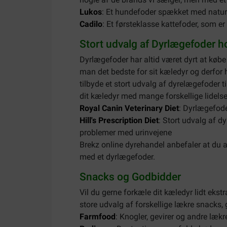
Lukos
: Et hundefoder spækket med naturli
Cadilo
: Et førsteklasse kattefoder, som er
Stort udvalg af Dyrlægefoder h
Dyrlægefoder har altid været dyrt at køb
man det bedste for sit kæledyr og derfor 
tilbyde et stort udvalg af dyrelægefoder til
dit kæledyr med mange forskellige lidelse
Royal Canin Veterinary Diet
: Dyrlægefode
Hill's Prescription Diet
: Stort udvalg af d
problemer med urinvejene
Brekz online dyrehandel anbefaler at du al
med et dyrlægefoder.
Snacks og Godbidder
Vil du gerne forkæle dit kæledyr lidt eks
store udvalg af forskellige lækre snacks,
Farmfood
: Knogler, gevirer og andre lækr