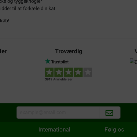
cks og tyggeknogler
dder til at forkæle din kat
dkøb!
der
Troværdig
3919
Anmeldelser
International
Følg os