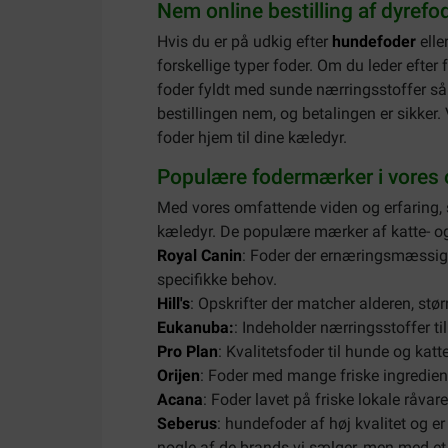
Nem online bestilling af dyrefo
Hvis du er på udkig efter
hundefoder
elle
forskellige typer foder. Om du leder efter f
foder fyldt med sunde nærringsstoffer så
bestillingen nem, og betalingen er sikker. V
foder hjem til dine kæledyr.
Populære fodermærker i vores 
Med vores omfattende viden og erfaring, sa
kæledyr. De populære mærker af katte- o
Royal Canin
: Foder der ernæringsmæssigt 
specifikke behov.
Hill's
: Opskrifter der matcher alderen, stø
Eukanuba:
: Indeholder nærringsstoffer ti
Pro Plan
: Kvalitetsfoder til hunde og katte 
Orijen
: Foder med mange friske ingredien
Acana
: Foder lavet på friske lokale råvare
Seberus
: hundefoder af høj kvalitet og er 
nogle af de brands vi sælger, men med e