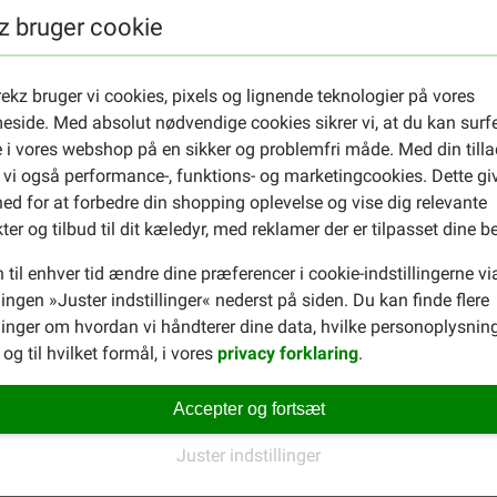
BEDØMMELSER
TIPS & RÅDGIVN
z bruger cookie
ekz bruger vi cookies, pixels og lignende teknologier på vores
side. Med absolut nødvendige cookies sikrer vi, at du kan surf
 i vores webshop på en sikker og problemfri måde. Med din tilla
ndel
 vi også performance-, funktions- og marketingcookies. Dette gi
ar derfor som mission at gøre kæledyr overkommelige for
ed for at forbedre din shopping oplevelse og vise dig relevante
lt til at behandle og passe din hund eller kat.
ter og tilbud til dit kæledyr, med reklamer der er tilpasset dine b
kert online
 til enhver tid ændre dine præferencer i cookie-indstillingerne vi
llingen »Juster indstillinger« nederst på siden. Du kan finde flere
resse for dyreelskere. Siden vi gik online i Holland,
inger om hvordan vi håndterer dine data, hvilke personoplysning
 europæiske lande Brekz’ hjemmeside. Hundredetusinde
og til hvilket formål, i vores
privacy forklaring
.
kunder. Hver dag nyder de godt af et stort udvalg af
øren til lave priser. Fordi vi kun arbejder online og ikke
Accepter og fortsæt
 holde vores omkostninger lave og give vores kunder bedre
ske marked og har en effektiv logistik, kan vi fortsat
Juster indstillinger
 for vores kunder.