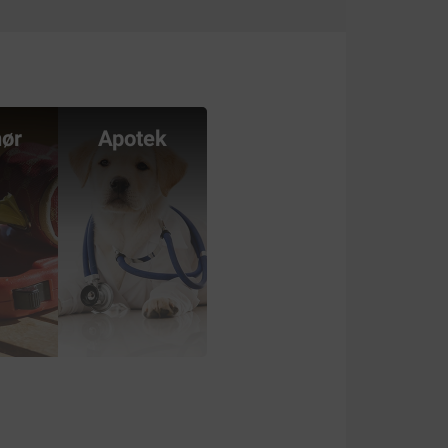
hør
Apotek