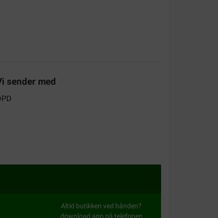
Vi sender med
Altid butikken ved hånden?
download app på telefonen