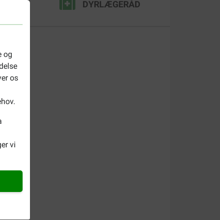
ING
DYRLÆGERÅD
e og
delse
ver os
ehov.
a
er vi