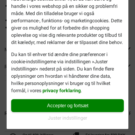
Understøtter immunsystemet hos din hund og dens
handle i vores webshop på en sikker og problemfri
hvalpe
måde. Med din tilladelse bruger vi også
Understøtter fordøjelsen
performance-, funktions- og marketingcookies. Dette
Understøtter drægtigheds- og amningsperioden
giver os mulighed for at forbedre din shopping
oplevelse og vise dig relevante produkter og tilbud til
dit kæledyr, med reklamer der er tilpasset dine behov.
Mere info
Du kan til enhver tid ændre dine præferencer i
cookie-indstillingerne via indstillingen »Juster
Reviews
indstillinger« nederst på siden. Du kan finde flere
oplysninger om hvordan vi håndterer dine data,
hvilke personoplysninger vi bruger og til hvilket
formål, i vores
privacy forklaring
.
Accepter og fortsæt
Royal Canin Maxi Starter...
Royal Canin Giant Starter...
Ro
Juster indstillinger