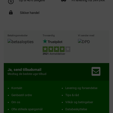
Op til 40% billigere
Fri levering fra 599 DKK
Sikker handel
Betalingsmetoder
Troværdig
Vi sender med
3921
Anmeldelser
Ja, send tilbudsmail
Modtag de bedste uge tilbud
Kontakt
Levering og forsendelse
Genbestil ordre
Tips & råd
Om os
Vilkår og betingelser
Ofte stillede spørgsmål
Databeskyttelse