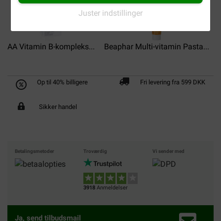
Juster indstillinger
AA Vitamin B-kompleks...
Beaphar Multi-vitamin Pasta...
Op til 40% billigere
Fri levering fra 599 DKK
Sikker handel
Betalingsmetoder
Troværdig
Vi sender med
3918
Anmeldelser
Ja, send tilbudsmail