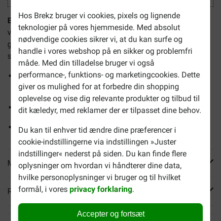
Hos Brekz bruger vi cookies, pixels og lignende
Easypill til katte
er en formbar godbid med en meget
teknologier på vores hjemmeside. Med absolut
velsmagende sammensætning. Easypill gør det nemt at
nødvendige cookies sikrer vi, at du kan surfe og
give medicin (i tabletform) ved at maskere både form og
handle i vores webshop på en sikker og problemfri
smag.
måde. Med din tilladelse bruger vi også
performance-, funktions- og marketingcookies. Dette
30 poser/Easypills: 1 pose svarer til ca.10
giver os mulighed for at forbedre din shopping
doseringer/portioner
oplevelse og vise dig relevante produkter og tilbud til
Gør det nemmere at administrere tabletter
dit kæledyr, med reklamer der er tilpasset dine behov.
Let at forme
Du kan til enhver tid ændre dine præferencer i
cookie-indstillingerne via indstillingen »Juster
indstillinger« nederst på siden. Du kan finde flere
Mere info
oplysninger om hvordan vi håndterer dine data,
hvilke personoplysninger vi bruger og til hvilket
formål, i vores
privacy forklaring
.
Reviews
Accepter og fortsæt