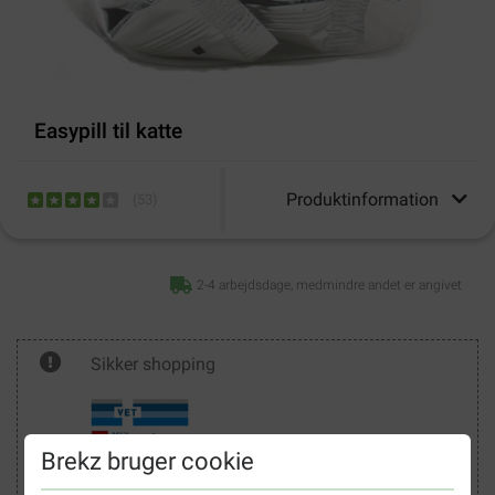
Easypill til katte
Produktinformation
(
53
)
2-4 arbejdsdage, medmindre andet er angivet
Sikker shopping
Brekz bruger cookie