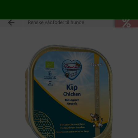
Renske vådfoder til hunde