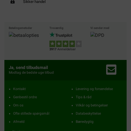
Sikker handel
Betalingsmetoder
Troværdig
Vi sender med
3917
Anmeldelser
Ja, send tilbudsmail
Modtag de bedste uge tilbud
Kontakt
Levering og forsendelse
Genbestil ordre
Tips & råd
Om os
Vilkår og betingelser
Ofte stillede spørgsmål
Databeskyttelse
Afmeld
Bæredygtig