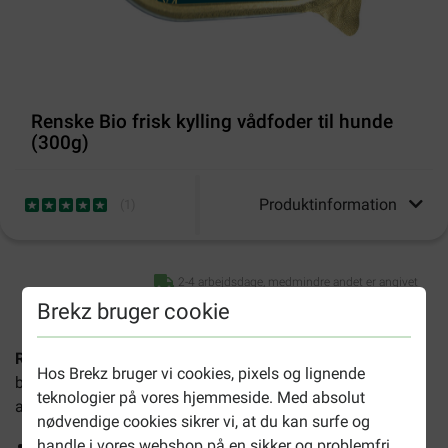
Renske Bio frisk kylling vådfoder til hunde
(300g)
Produktinformation
(
1
)
2-4 arbejdsdage, medmindre andet er angivet
Brekz bruger cookie
Renske Bio frisk kylling vådfoder til hunde (300g)
er et
Hos Brekz bruger vi cookies, pixels og lignende
biologisk, kornfrit vådfoder med kylling og er velegnet til
teknologier på vores hjemmeside. Med absolut
alle hunde. Fordelene:
nødvendige cookies sikrer vi, at du kan surfe og
handle i vores webshop på en sikker og problemfri
Kornfri og glutenfri