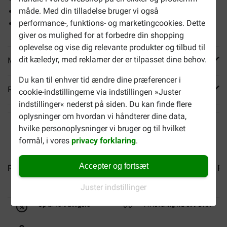
måde. Med din tilladelse bruger vi også
100% økologisk/bio
performance-, funktions- og marketingcookies. Dette
Med velsmagende kylling
giver os mulighed for at forbedre din shopping
oplevelse og vise dig relevante produkter og tilbud til
dit kæledyr, med reklamer der er tilpasset dine behov.
Mere info
Du kan til enhver tid ændre dine præferencer i
Reviews
cookie-indstillingerne via indstillingen »Juster
indstillinger« nederst på siden. Du kan finde flere
oplysninger om hvordan vi håndterer dine data,
hvilke personoplysninger vi bruger og til hvilket
formål, i vores
privacy forklaring
.
Accepter og fortsæt
Renske Variety box Bobby...
Renske Multibox Nelson...
Re
Juster indstillinger
Op til 40% billigere
Fri levering fra 599 DKK