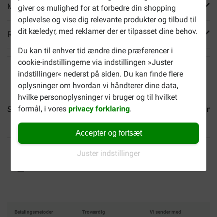
Mere info
giver os mulighed for at forbedre din shopping
oplevelse og vise dig relevante produkter og tilbud til
dit kæledyr, med reklamer der er tilpasset dine behov.
Reviews
Du kan til enhver tid ændre dine præferencer i
cookie-indstillingerne via indstillingen »Juster
indstillinger« nederst på siden. Du kan finde flere
oplysninger om hvordan vi håndterer dine data,
hvilke personoplysninger vi bruger og til hvilket
formål, i vores
privacy forklaring
.
Smølke Soft Pate lam...
Smølke Soft Pate oksekød...
Smøl
Accepter og fortsæt
Op til 40% billigere
Fri levering fra 599 DKK
Juster indstillinger
Sikker handel
Betalingsmetoder
Troværdig
Vi sender med