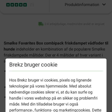
Produktinformation
(
1
)
2-4 arbejdsdage, medmindre andet er angivet
Smølke Favørites Box combipack friskdampet vådfoder til
hunde
indeholder en kombination af de populære Smølke
friskdampede måltider. Der er 4 måltider af hver variant i
æsken.
Brekz bruger cookie
Mixboksen indeholder Smølke Friskdampet kylling, lam
og kalkun
Hos Brekz bruger vi cookies, pixels og lignende
teknologier på vores hjemmeside. Med absolut
Ingredienserne dampes i en smagfuld bouillon
nødvendige cookies sikrer vi, at du kan surfe og
Komplet foder med et højt indhold af animalsk protein
handle i vores webshop på en sikker og problemfri
måde. Med din tilladelse bruger vi også
performance-, funktions- og marketingcookies. Dette