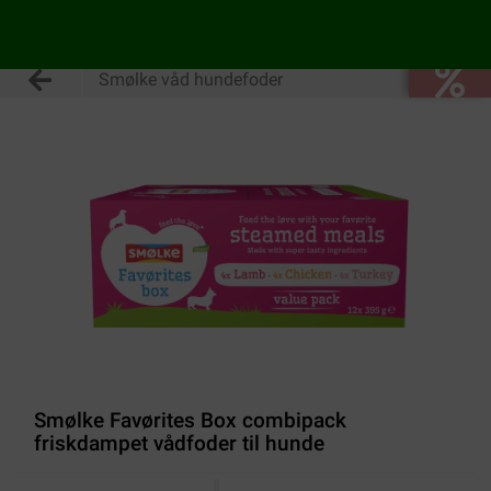
Smølke våd hundefoder
Smølke Favørites Box combipack
friskdampet vådfoder til hunde