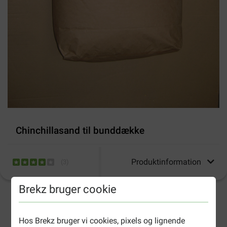
Chinchillasand til bunddække
Produktinformation
(
3
)
Brekz bruger cookie
2-4 arbejdsdage, medmindre andet er angivet
Hos Brekz bruger vi cookies, pixels og lignende