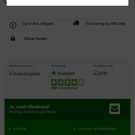
Versele-Laga Natural Hay -...
O'Nelli Cotton Comfort...
Op til 40% billigere
Fri levering fra 599 DKK
Sikker handel
Betalingsmetoder
Troværdig
Vi sender med
3921
Anmeldelser
Ja, send tilbudsmail
Modtag de bedste uge tilbud
Kontakt
Levering og forsendelse