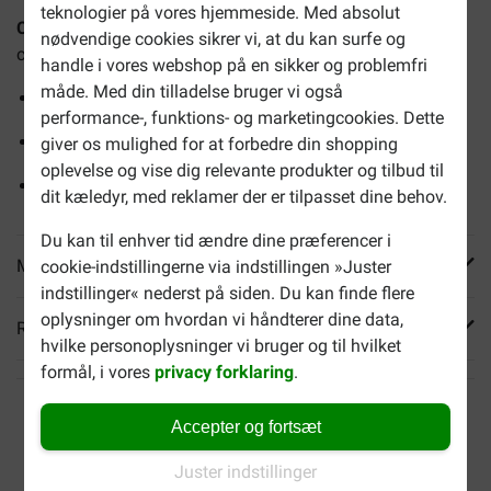
teknologier på vores hjemmeside. Med absolut
Chinchillasand til bunddække
er et bundmateriale til
nødvendige cookies sikrer vi, at du kan surfe og
chinchillaer, som de kan bade i.
handle i vores webshop på en sikker og problemfri
måde. Med din tilladelse bruger vi også
Fintmalet krystalsand
performance-, funktions- og marketingcookies. Dette
Fjerner hudskæl og parasitter
giver os mulighed for at forbedre din shopping
oplevelse og vise dig relevante produkter og tilbud til
Gør pelsen luftig og blød
dit kæledyr, med reklamer der er tilpasset dine behov.
Du kan til enhver tid ændre dine præferencer i
Mere info
cookie-indstillingerne via indstillingen »Juster
indstillinger« nederst på siden. Du kan finde flere
oplysninger om hvordan vi håndterer dine data,
Reviews
hvilke personoplysninger vi bruger og til hvilket
formål, i vores
privacy forklaring
.
Accepter og fortsæt
Juster indstillinger