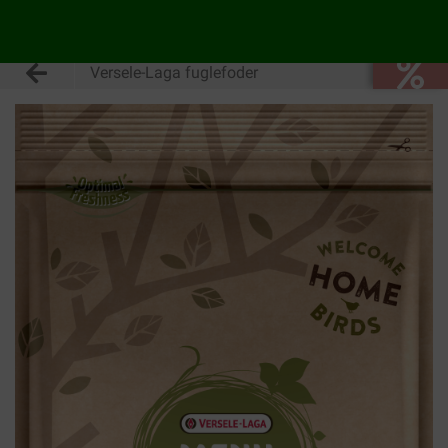
Versele-Laga fuglefoder