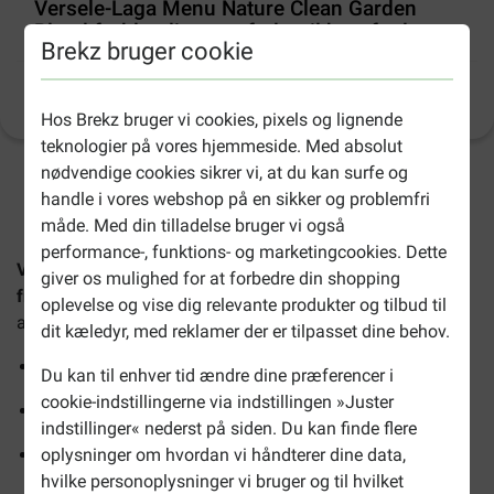
Versele-Laga Menu Nature Clean Garden
Blend frøblanding strøfoder til havefugle
Brekz bruger cookie
Produktinformation
(
26
)
Hos Brekz bruger vi cookies, pixels og lignende
teknologier på vores hjemmeside. Med absolut
nødvendige cookies sikrer vi, at du kan surfe og
2-4 arbejdsdage, medmindre andet er angivet
handle i vores webshop på en sikker og problemfri
måde. Med din tilladelse bruger vi også
performance-, funktions- og marketingcookies. Dette
Versele-Laga Menu Nature Clean Garden Blend
giver os mulighed for at forbedre din shopping
frøblanding strøfoder til havefugle
er en nærende,
oplevelse og vise dig relevante produkter og tilbud til
afskallet frøblanding til havens fugle.
dit kæledyr, med reklamer der er tilpasset dine behov.
Efterlader ingen rester på græsplæne eller terrasse
Du kan til enhver tid ændre dine præferencer i
cookie-indstillingerne via indstillingen »Juster
Kontrolleret for ambrosiafrø (invasiv plante)
indstillinger« nederst på siden. Du kan finde flere
Velegnet til daglig fodring året rundt
oplysninger om hvordan vi håndterer dine data,
hvilke personoplysninger vi bruger og til hvilket