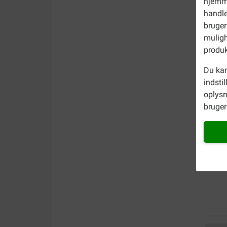
hjemme
handle
bruger
muligh
produk
Du kan
indsti
oplysn
bruger 