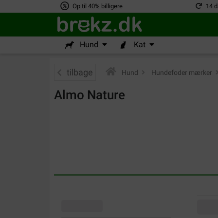
Op til 40% billigere
14 d
Hund
Kat
tilbage
Hund
>
Hundefoder mærker
>
Almo Nature