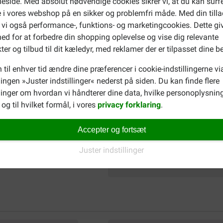
side. Med absolut nødvendige cookies sikrer vi, at du kan surf
 i vores webshop på en sikker og problemfri måde. Med din tilla
 vi også performance-, funktions- og marketingcookies. Dette gi
ed for at forbedre din shopping oplevelse og vise dig relevante
ter og tilbud til dit kæledyr, med reklamer der er tilpasset dine b
 til enhver tid ændre dine præferencer i cookie-indstillingerne vi
llingen »Juster indstillinger« nederst på siden. Du kan finde flere
inger om hvordan vi håndterer dine data, hvilke personoplysning
og til hvilket formål, i vores
privacy forklaring
.
Accepter og fortsæt
Juster indstillinger