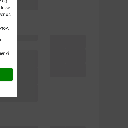
e og
delse
ver os
ehov.
a
er vi