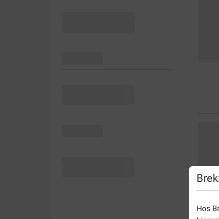
Brek
Hos Br