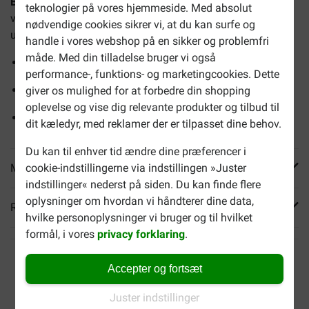
BF Petfood Fårefedt Mini Bonbons med havtang
er en
teknologier på vores hjemmeside. Med absolut
velsmagende snack baseret på fårefedt, som også
nødvendige cookies sikrer vi, at du kan surfe og
understøtter din hunds sundhed.
handle i vores webshop på en sikker og problemfri
måde. Med din tilladelse bruger vi også
Understøtter pels, hud og fordøjelse
performance-, funktions- og marketingcookies. Dette
Rig på sunde fedtsyrer
giver os mulighed for at forbedre din shopping
oplevelse og vise dig relevante produkter og tilbud til
Beriget med vitaminer
dit kæledyr, med reklamer der er tilpasset dine behov.
Du kan til enhver tid ændre dine præferencer i
Mere info
cookie-indstillingerne via indstillingen »Juster
indstillinger« nederst på siden. Du kan finde flere
oplysninger om hvordan vi håndterer dine data,
Reviews
hvilke personoplysninger vi bruger og til hvilket
formål, i vores
privacy forklaring
.
Accepter og fortsæt
Juster indstillinger