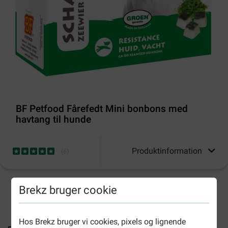
BF Petfood Fårefedt Mini bonbons med
havtang til hunde
Produktinformation
(
6
)
Brekz bruger cookie
2-4 arbejdsdage, medmindre andet er angivet
Hos Brekz bruger vi cookies, pixels og lignende