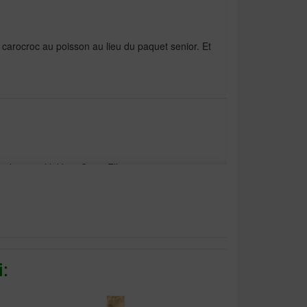
 carocroc au poisson au lieu du paquet senior. Et
eder geval lekker. Groet Elly
:
rokjes allemaal van Brekz. Ze gingen allebei naar
 2e keus was de senioren brokjes. Ze worden