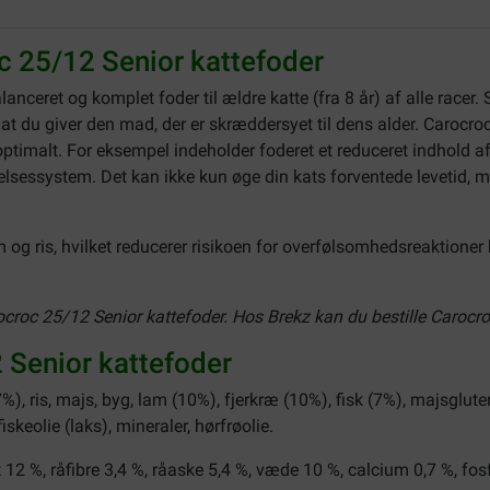
c 25/12 Senior kattefoder
lanceret og komplet foder til ældre katte (fra 8 år) af alle racer
at du giver den mad, der er skræddersyet til dens alder. Carocr
imalt. For eksempel indeholder foderet et reduceret indhold af pr
jelsessystem. Det kan ikke kun øge din kats forventede levetid, 
g ris, hvilket reducerer risikoen for overfølsomhedsreaktioner 
roc 25/12 Senior kattefoder. Hos Brekz kan du bestille Carocroc 
 Senior kattefoder
%), ris, majs, byg, lam (10%), fjerkræ (10%), fisk (7%), majsglute
iskeolie (laks), mineraler, hørfrøolie.
t 12 %, råfibre 3,4 %, råaske 5,4 %, væde 10 %, calcium 0,7 %, fos