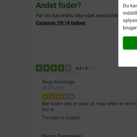
Andet foder?
Du kan
indsti
Har din kat endnu ikke nået senioralderen? Vi s
oplysn
Carocroc 29/14 Indoor.
bruger 
4.2
/
5
(
23
)
Sonja Kamminga
08-05-2026
Mijn katten zien er goed uit, masr willen er wel
hen is.
Translate to English
Remco Zwagemaker