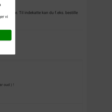
a
ksne katte. Til indekatte kan du f.eks. bestille
er vi
ar oud ) !