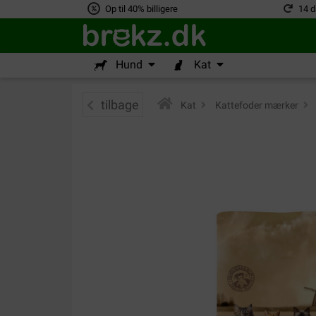
Op til 40% billigere
14 d
Hund
Kat
tilbage
Kat
>
Kattefoder mærker
>