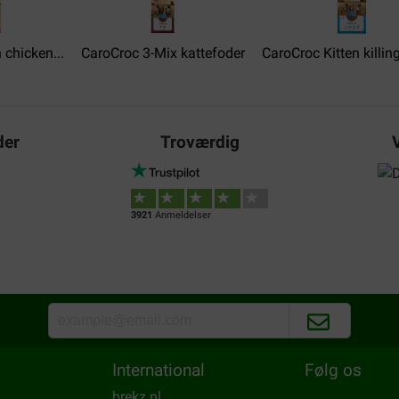
volgend jaar senioren. De 3e 
Jammer want ze moeten die e
voordat ze dat door hadden. N
 chicken...
CaroCroc 3-Mix kattefoder
CaroCroc Kitten killin
Translate to English
Tiny Huisman
26-02-2024
der
Troværdig
Værdi for pengene:
Levering:
Kv
3921
Anmeldelser
Mooi product met goede voed
Wel vind ik zelf dat de brok 
aan wennen. Een andere Caroc
ze beter weg krijgen.
Translate to English
International
Følg os
brekz.nl