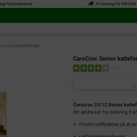
age fortrydelsesret
Fri levering fra 599 DKK
CaroCroc kattefoder
CaroCroc Senior kattefo
(
23
)
2-4
Carocroc 25/12 Senior katte
din ældre kat fra omkring 8 år
Positiv indflydelse på et su
Letfordøjelige råvarer