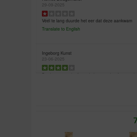
29-09-2025
Véél te lang duurde het eer dat deze aankwam
Translate to English
Ingeborg Kunst
23-06-2025
Product is goed, alleen de levering heeft 10 ged
alsnog bij een dierenzaak heb moeten kopen
Translate to English
Alfred Geerligs
27-07-2024
Goed product en de katten vinden het lekker.
Translate to English