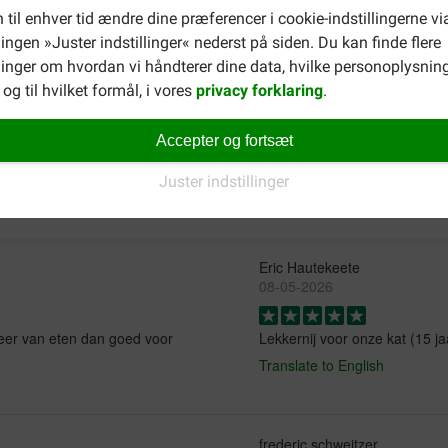
 til enhver tid ændre dine præferencer i cookie-indstillingerne vi
llingen »Juster indstillinger« nederst på siden. Du kan finde flere
ælger forskellige typer
Carocroc kattefoder
, også til unge og vo
inger om hvordan vi håndterer dine data, hvilke personoplysning
og til hvilket formål, i vores
privacy forklaring
.
Accepter og fortsæt
Juster indstillinger
Eric Hautekeete
08-05-2026
 meer van eten dan goed voor
Lekkernij voor onze kat (15 ja
Translate to English
frederic schweitzer