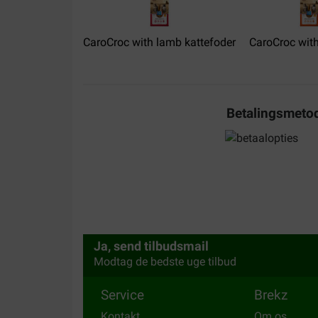
CaroCroc with lamb kattefoder
CaroCroc with
Gilles
09-04-2024
Betalingsmeto
Levering:
Kvalitet:
Voor de deur gezet. Niet aangebeld.
Translate to English
Ja, send tilbudsmail
Modtag de bedste uge tilbud
Service
Brekz
Kontakt
Om os