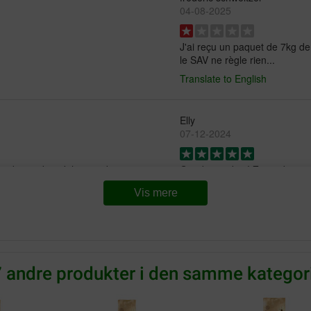
04-08-2025
J'ai reçu un paquet de 7kg de
le SAV ne règle rien...
Translate to English
Elly
07-12-2024
uurd waardoor ik het product
Goede voeding! Ze vinden in i
Translate to English
Vis mere
Jill Joysey
25-07-2024
7 andre produkter i den samme kategori
Ik gaf mijn katten 3 soorten b
de vis brokjes van Caracroc,