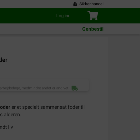
Sikker handel
Log ind
Genbestil
der
 arbejdsdage, medmindre andet er angivet
foder
er et specielt sammensat foder til
s alderen.
ndt liv