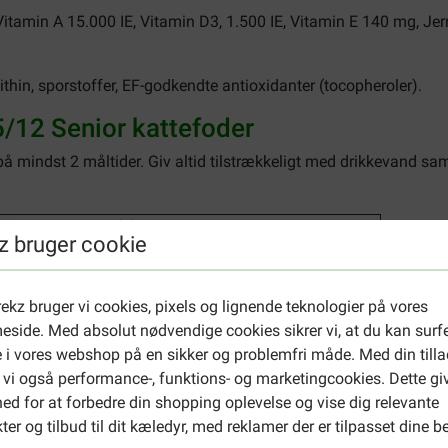
 Vitamin A 15.000 IE, Vitamin D3, 1.500 IE, Vitamin E 140 mg, 
ecithin, sporstoffer, EF-godkendte antioxidanter (tocopheroler).
/12 Senior kattefoder
 mindst 2 måltider. Giv altid tilstrækkeligt med drikkevand sa
g fordermængde (g)
z bruger cookie
ekz bruger vi cookies, pixels og lignende teknologier på vores
side. Med absolut nødvendige cookies sikrer vi, at du kan surf
5
 i vores webshop på en sikker og problemfri måde. Med din tilla
5
 vi også performance-, funktions- og marketingcookies. Dette gi
 g/kg
ed for at forbedre din shopping oplevelse og vise dig relevante
ter og tilbud til dit kæledyr, med reklamer der er tilpasset dine b