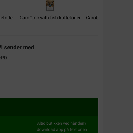
brokjes, de mix van caracroc lieten ze staan .
erst opmaken!!! Het duurde een paar dagen
u eten ze heerlijk van de vis brokjes.
gefoder
CaroCroc with fish kattefoder
CaroCroc Indoor katte
Vi sender med
alitet:
Værdi for pengene:
ingswaarde, de poezen vinden de smaak goed.
wat groot is qua doorsnee. Daar moeten ze wel
roc brok 3-mix voor de kat is stervormig welke
Altid butikken ved hånden?
download app på telefonen