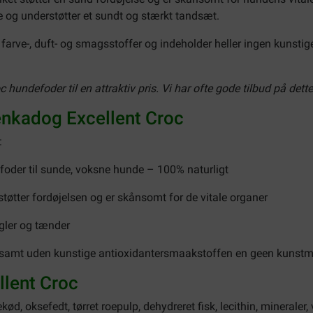
e og understøtter et sundt og stærkt tandsæt.
e farve-, duft- og smagsstoffer og indeholder heller ingen kunsti
undefoder til en attraktiv pris. Vi har ofte gode tilbud på dette
enkadog Excellent Croc
:
foder til sunde, voksne hunde – 100% naturligt
støtter fordøjelsen og er skånsomt for de vitale organer
ogler og tænder
r samt uden kunstige antioxidantersmaakstoffen en geen kunstm
llent Croc
d, oksefedt, tørret roepulp, dehydreret fisk, lecithin, mineraler, 