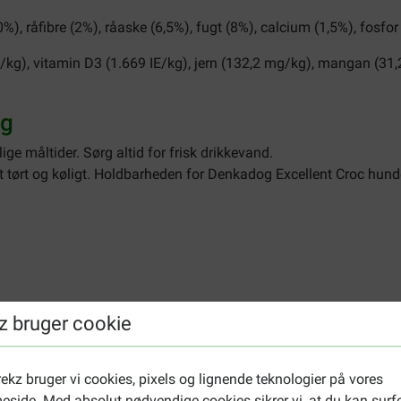
0%), råfibre (2%), råaske (6,5%), fugt (8%), calcium (1,5%), fosfor
/kg), vitamin D3 (1.669 IE/kg), jern (132,2 mg/kg), mangan (31,
og
e måltider. Sørg altid for frisk drikkevand.
t tørt og køligt. Holdbarheden for Denkadog Excellent Croc hun
z bruger cookie
ekz bruger vi cookies, pixels og lignende teknologier på vores
side. Med absolut nødvendige cookies sikrer vi, at du kan surf