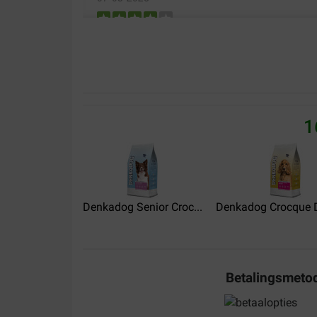
Mon hond vindt het in ieder geval heerlijk
Translate to English
H van Eijk
07-05-2026
1
Altijd goed
Translate to English
Denkadog Senior Croc...
Brigitte Busch
Denkadog Crocque D
17-08-2025
Gute Verträglichkeit, wenig Salz, fester Kot
Translate to English
Betalingsmeto