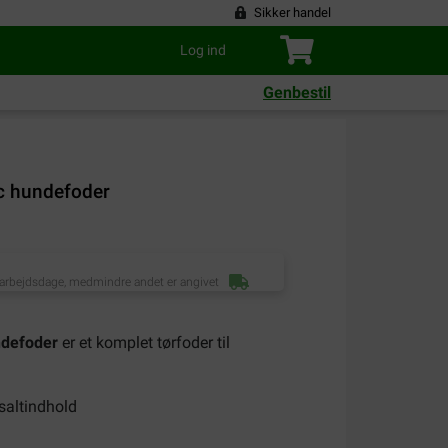
Sikker handel
Log ind
Genbestil
c hundefoder
 arbejdsdage, medmindre andet er angivet
ndefoder
er et komplet tørfoder til
 saltindhold