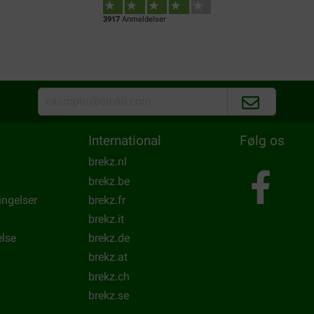
3917
Anmeldelser
International
Følg os
brekz.nl
brekz.be
ingelser
brekz.fr
brekz.it
else
brekz.de
brekz.at
brekz.ch
brekz.se