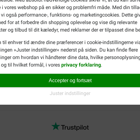
 i vores webshop på en sikker og problemfri måde. Med din tilla
 vi også performance-, funktions- og marketingcookies. Dette gi
ed for at forbedre din shopping oplevelse og vise dig relevante
ter og tilbud til dit kæledyr, med reklamer der er tilpasset dine b
 til enhver tid ændre dine præferencer i cookie-indstillingerne vi
llingen »Juster indstillinger« nederst på siden. Du kan finde flere
inger om hvordan vi håndterer dine data, hvilke personoplysning
og til hvilket formål, i vores
privacy forklaring
.
Accepter og fortsæt
Juster indstillinger
eller seniorhunde i stedet for voksne hunde? Udforsk vores udv