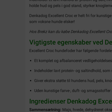
holde hud og pels i god stand, styrker knoglern
Denkadog Excellent Croc er helt fri for kunstig
som voksne hunde elsker!
Hos Brekz kan du købe Denkadog Excellent Croc h
Vigtigste egenskaber ved D
Excellent Croc hundefoder har følgende fordele
Et komplet og afbalanceret vedligeholdelses
Indeholder lavt protein- og saltindhold, som 
Giver ekstra støtte til hundens hud, pels, kn
Uden kunstige farve-, duft- og smagsstoffe
Ingredienser Denkadog Exce
Sammensætning:
Majs, hvede, dehydreret oksekø