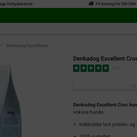
age fortrydelsesret
Fri levering fra 599 DKK
>
Denkadog hundefoder
Denkadog Excellent Cro
(
28
)
2-4
Denkadog Excellent Croc hu
voksne hunde.
Indeholder lavt protein- og
100% naturligt