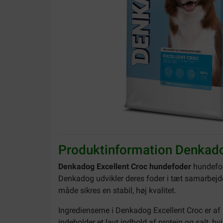
Produktinformation Denkado
Denkadog Excellent Croc hundefoder
hundefod
Denkadog udvikler deres foder i tæt samarbejd
måde sikres en stabil, høj kvalitet.
Ingredienserne i Denkadog Excellent Croc er af 
indeholder et lavt indhold af protein og salt, 