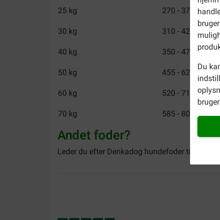
25 kg
270 - 370 g
handle
bruger
30 kg
310 - 425 g
muligh
produk
40 kg
350 - 475 g
Du kan
50 kg
455 - 625 g
indsti
oplysn
60 kg
520 - 715 g
bruger 
70 kg
585 - 800 g
Andet foder?
Leder du efter Denkadog hundefoder til hvalpe 