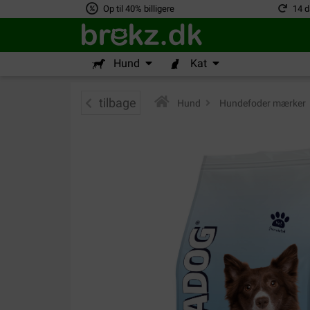
Op til 40% billigere
14 d
Hund
Kat
tilbage
Hund
>
Hundefoder mærker