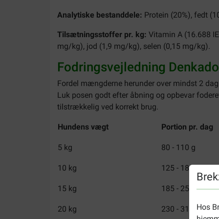
Analytiske bestanddele:
Protein (20%), fedt (1
Tilsætningsstoffer pr. kg:
Vitamin A (16.688 IE
mg/kg), jod (1,9 mg/kg), selen (0,15 mg/kg).
Fodringsvejledning Denkad
Fordel mængderne herunder over mindst 2 daglig
Luk posen godt efter åbning og opbevar fodere
tilstrækkelig ved korrekt brug.
Hundens vægt
Portion pr. dag
5 kg
80 - 110 g
10 kg
125 - 185 g
Brek
15 kg
185 - 255 g
Hos Br
20 kg
230 - 315 g
hjemme