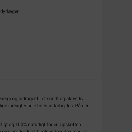
 dyrlæger
rgi og bidrager til et sundt og aktivt liv.
e indsigter hele tiden indarbejdes. På den
ligt og 100% naturligt foder. Opskriften
ale organer. Foderet hjælper desuden med at