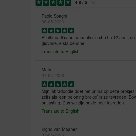
4.8
/
5
(
28
)
Paolo Spagni
08-05-2026
E' ottimo. Il cane, un meticcio che ha 12 anni, n
giovane, e sta benone.
Translate to English
Meta
07-05-2026
Mijn labradoodle doet het prima op deze brokjes
zelfs als ‘een beloning brokje’ is ze tevreden. Bov
ontlasting. Dus we zijn beide heel tevreden.
Translate to English
Ingrid van Maanen
07-05-2026