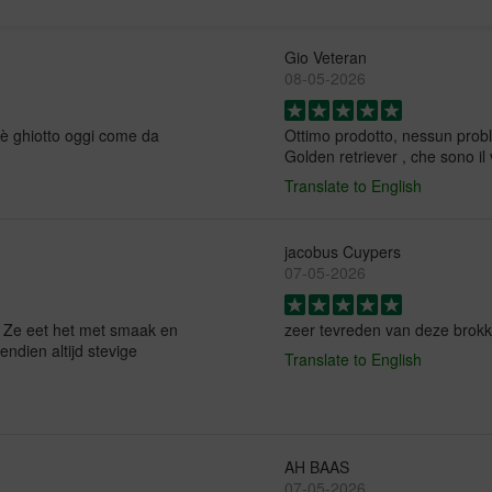
Gio Veteran
08-05-2026
e è ghiotto oggi come da
Ottimo prodotto, nessun probl
Golden retriever , che sono il
Translate to English
jacobus Cuypers
07-05-2026
! Ze eet het met smaak en
zeer tevreden van deze brok
endien altijd stevige
Translate to English
AH BAAS
07-05-2026