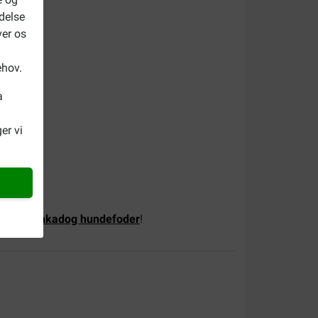
delse
ver os
ehov.
a
er vi
alg af
Denkadog hundefoder
!