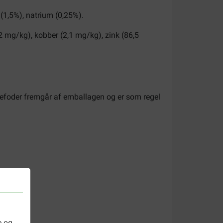
 (1,5%), natrium (0,25%).
2 mg/kg), kobber (2,1 mg/kg), zink (86,5
defoder fremgår af emballagen og er som regel
e og