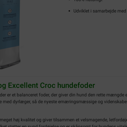
Udviklet i samarbejde med
g Excellent Croc hundefoder
er er et balanceret foder, der giver din hund den rette mængde ene
e med dyrlæger, så de nyeste ernæringsmæssige og videnskabelig
meget høj kvalitet og giver tilsammen et velsmagende, letfordøje
hvilket støtter en sund fordøjelse og er skånsomt for hundens vit