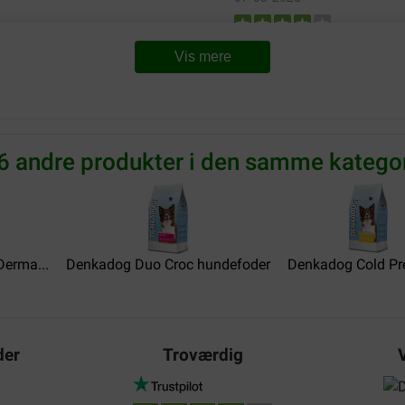
Prima voer. Onze vorige hond
Vis mere
Translate to English
Jan Hulleman
07-05-2026
6 andre produkter i den samme kategor
Voer het al jaren. Vacht blijft
Translate to English
erma...
Denkadog Duo Croc hundefoder
Piet groot
Denkadog Cold Pre
19-10-2024
top gebruikt het al 15 jaar vo
der
Troværdig
Translate to English