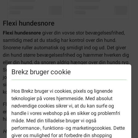
Flexi hundesnore
Flexi hundesnore
giver din vovse stor bevægelsesfrihed,
samtidig med at du stadig har kontrol over din hund.
Snorene ruller automatisk og smidigt ind og ud. Det giver
din hund større bevægelsesfrihed og hæmmer hverken dig
eller din hund, da snoren aldrig hænger over din hunds ryg.
Snoren bliver heller ikke nemt snavset, da den ikke rører
Brekz bruger cookie
jorden. Takket være den praktiske stopknap kan du så at
sige låse rullesystemet, når du ønsker, at din hund går i en
Hos Brekz bruger vi cookies, pixels og lignende
kortere snor.
teknologier på vores hjemmeside. Med absolut
Flexi hundesnorene er fremstillet af solidt kunststof og har
nødvendige cookies sikrer vi, at du kan surfe og
en krog til at klipse på halsbåndet. De har alle et behageligt
handle i vores webshop på en sikker og problemfri
håndtag med et godt greb og de er robuste og slidstærke.
måde. Med din tilladelse bruger vi også
performance-, funktions- og marketingcookies. Dette
Hos Brekz kan du bestille billige Flexi hundesnore. Tjek
giver os mulighed for at forbedre din shopping