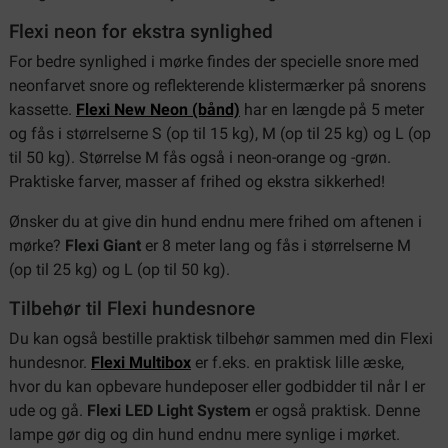
Flexi neon for ekstra synlighed
For bedre synlighed i mørke findes der specielle snore med
neonfarvet snore og reflekterende klistermærker på snorens
kassette.
Flexi New Neon (bånd)
har en længde på 5 meter
og fås i størrelserne S (op til 15 kg), M (op til 25 kg) og L (op
til 50 kg). Størrelse M fås også i neon-orange og -grøn.
Praktiske farver, masser af frihed og ekstra sikkerhed!
Ønsker du at give din hund endnu mere frihed om aftenen i
mørke?
Flexi Giant
er 8 meter lang og fås i størrelserne M
(op til 25 kg) og L (op til 50 kg).
Tilbehør til Flexi hundesnore
Du kan også bestille praktisk tilbehør sammen med din Flexi
hundesnor.
Flexi Multibox
er f.eks. en praktisk lille æske,
hvor du kan opbevare hundeposer eller godbidder til når I er
ude og gå.
Flexi LED Light System
er også praktisk. Denne
lampe gør dig og din hund endnu mere synlige i mørket.