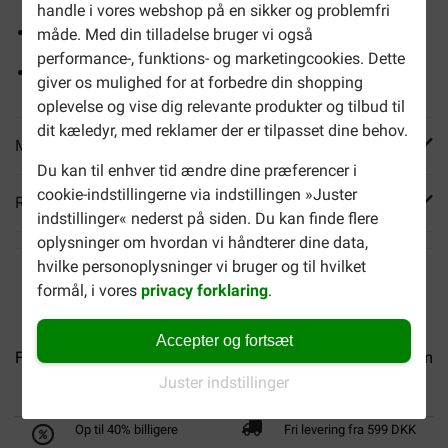
handle i vores webshop på en sikker og problemfri
Hjælper med at forebygge tandsten
måde. Med din tilladelse bruger vi også
performance-, funktions- og marketingcookies. Dette
Understøtter sunde og stærke knogler
giver os mulighed for at forbedre din shopping
oplevelse og vise dig relevante produkter og tilbud til
dit kæledyr, med reklamer der er tilpasset dine behov.
Mere info
Du kan til enhver tid ændre dine præferencer i
cookie-indstillingerne via indstillingen »Juster
Reviews
indstillinger« nederst på siden. Du kan finde flere
oplysninger om hvordan vi håndterer dine data,
hvilke personoplysninger vi bruger og til hvilket
formål, i vores
privacy forklaring
.
Accepter og fortsæt
Fokker Country Balance med...
Fokker Country Balance med.
Juster indstillinger
Op til 40% billigere
Fri levering fra 599 DKK