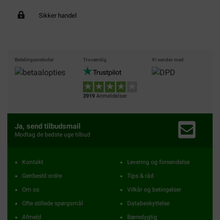
Sikker handel
Betalingsmetoder
Troværdig
Vi sender med
3919
Anmeldelser
Ja, send tilbudsmail
Modtag de bedste uge tilbud
Kontakt
Levering og forsendelse
Genbestil ordre
Tips & råd
Om os
Vilkår og betingelser
Ofte stillede spørgsmål
Databeskyttelse
Afmeld
Bæredygtig