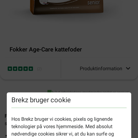
Fokker Age-Care kattefoder
Produktinformation
(
2
)
2-4 arbejdsdage, medmindre andet er angivet
Brekz bruger cookie
Fokker Age-Care kattefoder
er et komplet tørfoder, der er
Hos Brekz bruger vi cookies, pixels og lignende
særligt udviklet til ældre katte fra 8 år.
teknologier på vores hjemmeside. Med absolut
nødvendige cookies sikrer vi, at du kan surfe og
Understøtter en sund fordøjelse