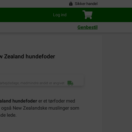
Sikker handel
Log ind
Genbestil
 Zealand hundefoder
 arbejdsdage, medmindre andet er angivet
aland hundefoder
er et tørfoder med
der også New Zealandske muslinger som
nde lede.