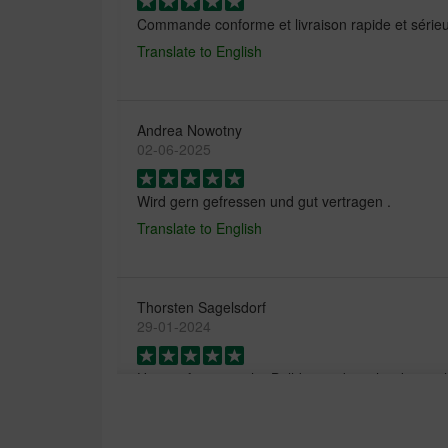
Commande conforme et livraison rapide et séri
Translate to English
Andrea Nowotny
02-06-2025
Wird gern gefressen und gut vertragen .
Translate to English
Thorsten Sagelsdorf
29-01-2024
Unsere französische Bulldogge die sehr aktiv is
und verträgt es hervorragend.
Translate to English