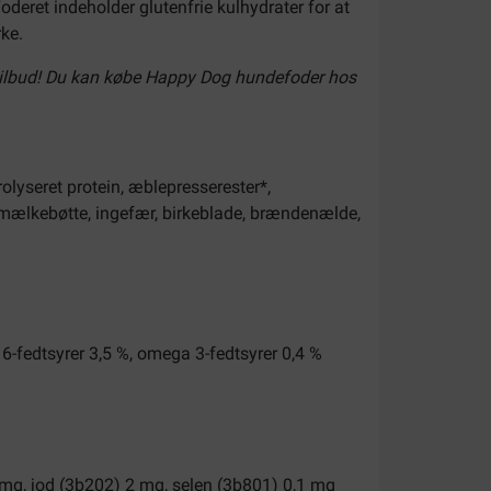
deret indeholder glutenfrie kulhydrater for at
ke.
tilbud! Du kan købe Happy Dog hundefoder hos
rolyseret protein, æblepresserester*,
k, mælkebøtte, ingefær, birkeblade, brændenælde,
 6-fedtsyrer 3,5 %, omega 3-fedtsyrer 0,4 %
mg, jod (3b202) 2 mg, selen (3b801) 0,1 mg