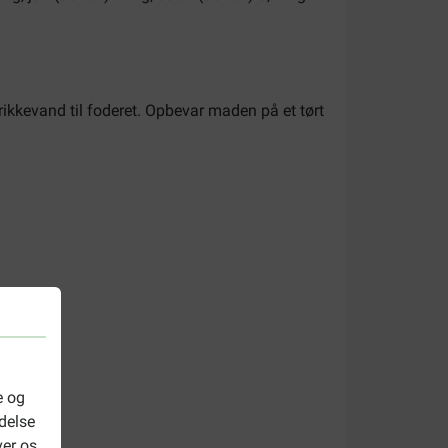
rikkevand til foderet. Opbevar maden på et tørt
e og
delse
ver os