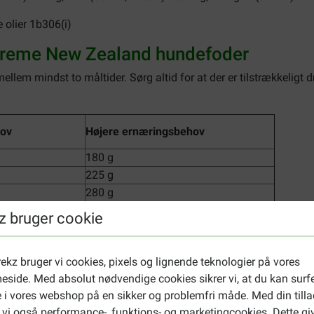
 olier 1b306(i)
preme New Zealand hundefoder
em mindst to måltider. Sørg altid for at der er tilstrækkeligt d
hov
Højere ernæringsbehov
180 g
225 g
280 g
330 g
z bruger cookie
380 g
425 g
ekz bruger vi cookies, pixels og lignende teknologier på vores
470 g
side. Med absolut nødvendige cookies sikrer vi, at du kan surf
510 g
 i vores webshop på en sikker og problemfri måde. Med din tilla
555 g
 vi også performance-, funktions- og marketingcookies. Dette gi