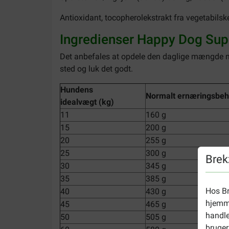
Antioxidant, tocopherolekstrakt fra vegetabilske
Ingredienser Happy Dog Su
Det anbefales at opdele den daglige mængde mell
sted og luk det godt.
Hundens
Normalt ernæringsbe
idealvægt (kg)
11
160 g
15
200 g
20
255 g
25
300 g
Brek
30
345 g
35
385 g
Hos Br
40
430 g
hjemme
45
465 g
handle
50
505 g
bruger