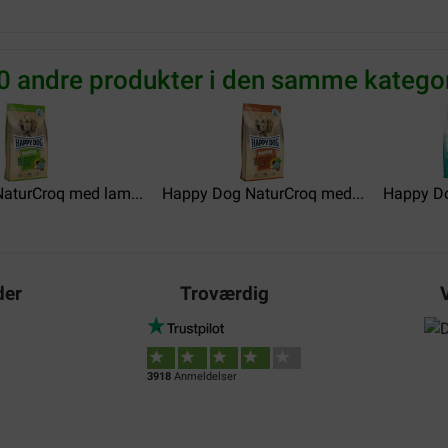
Andreas
22-10-2023
0 andre produkter i den samme kategor
Værdi for pengene:
Meinen Hunde vertragen das F
Translate to English
der
aturCroq med lam...
Happy Dog NaturCroq med...
Happy Dog
Werner Härtel
14-06-2023
der
Troværdig
i.
Dem Hundy schmeckts und er 
Translate to English
3918
Anmeldelser