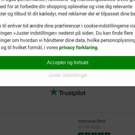
635 g
ed for at forbedre din shopping oplevelse og vise dig relevante
710 g
ter og tilbud til dit kæledyr, med reklamer der er tilpasset dine b
790 g
 til enhver tid ændre dine præferencer i cookie-indstillingerne vi
llingen »Juster indstillinger« nederst på siden. Du kan finde flere
inger om hvordan vi håndterer dine data, hvilke personoplysning
med glutenallergi? Så se, for eksempel,
Happy Dog Supreme Sens
og til hvilket formål, i vores
privacy forklaring
.
Accepter og fortsæt
Juster indstillinger
mevrouw Smit
01-08-2026