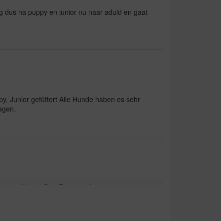
g dus na puppy en junior nu naar aduld en gaat
y, Junior gefüttert Alle Hunde haben es sehr
agen.
 immer Happy Dog Futter und ist