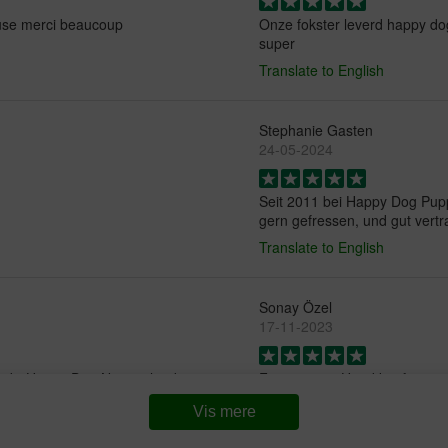
euse merci beaucoup
Onze fokster leverd happy do
super
Translate to English
Stephanie Gasten
24-05-2024
Seit 2011 bei Happy Dog Pupp
gern gefressen, und gut vertr
Translate to English
Sonay Özel
17-11-2023
t liebt Happy Dog Neuseeland
Für unseren Hund kaufen wir
Translate to English
Vis mere