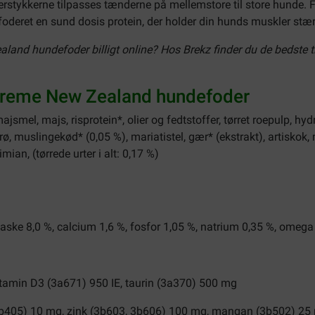
rstykkerne tilpasses tænderne på mellemstore til store hunde. Fo
foderet en sund dosis protein, der holder din hunds muskler stær
and hundefoder billigt online? Hos Brekz finder du de bedste 
preme New Zealand hundefoder
smel, majs, risprotein*, olier og fedtstoffer, tørret roepulp, hyd
frø, muslingekød* (0,05 %), mariatistel, gær* (ekstrakt), artisko
imian, (tørrede urter i alt: 0,17 %)
råaske 8,0 %, calcium 1,6 %, fosfor 1,05 %, natrium 0,35 %, omega
itamin D3 (3a671) 950 IE, taurin (3a370) 500 mg
(3b405) 10 mg, zink (3b603, 3b606) 100 mg, mangan (3b502) 25 