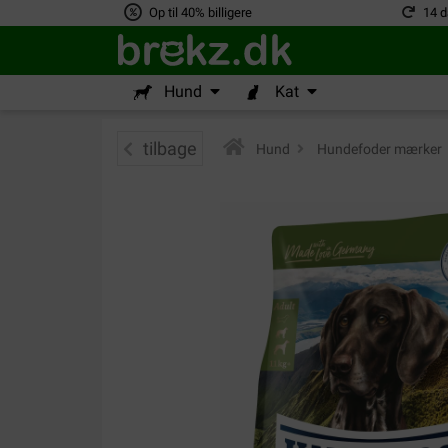
Op til 40% billigere
14 d
Hund
Kat
tilbage
Hund
>
Hundefoder mærker