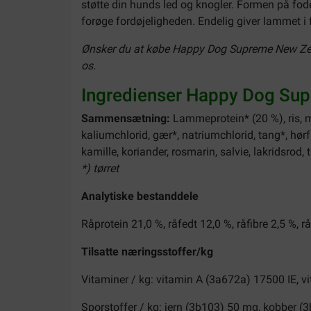
støtte din hunds led og knogler. Formen på fode
forøge fordøjeligheden. Endelig giver lammet i 
Ønsker du at købe Happy Dog Supreme New Zeal
os.
Ingredienser Happy Dog Su
Sammensætning:
Lammeprotein* (20 %), ris, maj
kaliumchlorid, gær*, natriumchlorid, tang*, hør
kamille, koriander, rosmarin, salvie, lakridsrod, t
*) tørret
Analytiske bestanddele
Råprotein 21,0 %, råfedt 12,0 %, råfibre 2,5 %, 
Tilsatte næringsstoffer/kg
Vitaminer / kg: vitamin A (3a672a) 17500 IE, v
Sporstoffer / kg: jern (3b103) 50 mg, kobber 