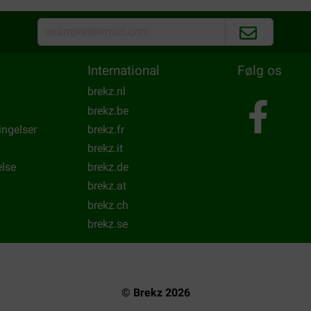
International
Følg os
brekz.nl
brekz.be
ingelser
brekz.fr
brekz.it
else
brekz.de
brekz.at
brekz.ch
brekz.se
© Brekz 2026