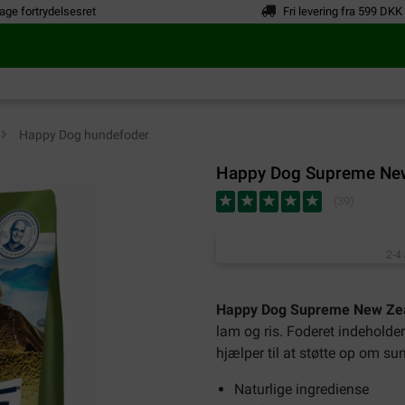
age fortrydelsesret
Fri levering fra 599 DKK
>
Happy Dog hundefoder
Happy Dog Supreme New
(
39
)
2-4
Happy Dog Supreme New Ze
lam og ris. Foderet indehol
hjælper til at støtte op om su
Naturlige ingrediense