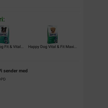
i:
utter super.
 Fit & Vital...
Happy Dog Vital & Fit Maxi...
Happy Dog Fit & 
Vi sender med
hat keine Probleme mit der Verdauung.