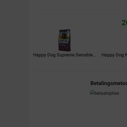
Elle
23-10-2023
2
Levering:
Kvalitet:
Altijd netjes geleverd en goede kwaliteit voor min
Translate to English
Happy Dog Supreme Sensible...
Happy Dog N
Herbert Gamsjäger
11-08-2023
Betalingsmeto
Das perfekte Futter für Hunde mit Getreide allerg
Translate to English