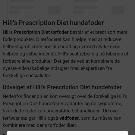
Hill's Prescription Diet hundefoder
Hill's Prescription Diet tørfoder
består af et bredt sortiment
foderprodukter. Diætfoderet kan hjælpe med at reducere
helbredsproblemer hos din hund og dermed styrke dens
helbred og velbefindende. Hill's bestræber sig på løbende at
forbedre sine produkter. Det gør de ved at kombinere de
nyeste videnskabelige indsigter med ekspertisen fra
forskellige specialister.
Udvalget af Hill's Prescription Diet hundefoder
Nedenfor finder du en kort oversigt over de forskellige Hill's
Prescription Diet hundefoder varianter og de sygdomme,
hvor dette foder kan understøtte behandlingen. Ud over
tørfoder sælger Hill's også
vådfoder
, som du måske kan
kombinere med dens tørfoder diæt.