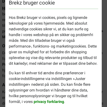
Din hunds led
Brekz bruger cookie
Hill's Prescription Diet J/D
hjælper med at forbedre
bevægeligheden af din hunds led. Produktet indeholder den
Hos Brekz bruger vi cookies, pixels og lignende
rette mængde sunde næringsstoffer og Omega-3-fedtsyrer,
teknologier på vores hjemmeside. Med absolut
til at understøtte leddene. J/D-serien omfatter flere
nødvendige cookies sikrer vi, at du kan surfe og
produkter, herunder
Reduced Calorie
,
Mini
samt
Metabolic +
handle i vores webshop på en sikker og problemfri
Mobility
.
måde. Med din tilladelse bruger vi også
Overvægt
performance-, funktions- og marketingcookies. Dette
giver os mulighed for at forbedre din shopping
Det er ikke sundt for din hund at lide af overvægt og det kan
oplevelse og vise dig relevante produkter og tilbud til
forårsage andre lidelser.
Hill's Prescription Diet R/D
og
Hill's
dit kæledyr, med reklamer der er tilpasset dine behov.
Prescription Diet Metabolic
er innovative produkter, der
hjælper din hund med at tabe sig og holde vægten. Dette
Du kan til enhver tid ændre dine præferencer i
foder findes også i en Mini-variant til mindre hunderacer.
cookie-indstillingerne via indstillingen »Juster
indstillinger« nederst på siden. Du kan finde flere
Allergi
oplysninger om hvordan vi håndterer dine data,
Kæledyr kan udvise en allergisk reaktion på deres foder eller
hvilke personoplysninger vi bruger og til hvilket
en ingrediens fra foderet. Det kan give opkastning eller
formål, i vores
privacy forklaring
.
diarré. Når du giver foder med kun ét slags protein som Hill's