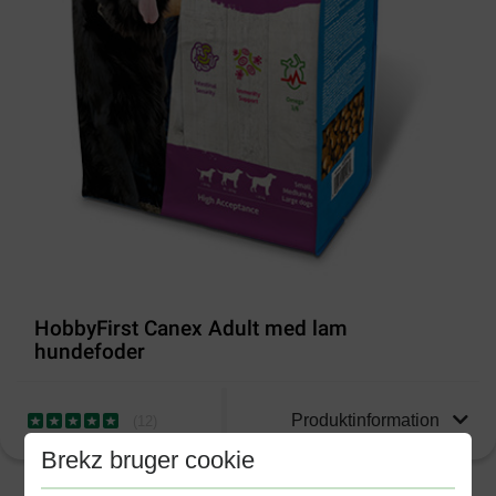
HobbyFirst Canex Adult med lam
hundefoder
Produktinformation
(
12
)
Brekz bruger cookie