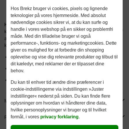
2-4 arbejdsdage, medmindre andet er angivet
Hos Brekz bruger vi cookies, pixels og lignende
teknologier på vores hjemmeside. Med absolut
nødvendige cookies sikrer vi, at du kan surfe og
HobbyFirst Canex Adult med lam hundefoder
er et
handle i vores webshop på en sikker og problemfri
komplet og afbalanceret foder med lam til voksne hunde af
måde. Med din tilladelse bruger vi også
alle racer med et gennemsnitligt energibehov og normal
performance-, funktions- og marketingcookies. Dette
kropsvægt.
giver os mulighed for at forbedre din shopping
oplevelse og vise dig relevante produkter og tilbud til
Bidrager til en sund tarmflora
dit kæledyr, med reklamer der er tilpasset dine
Smagfuldt foder med høj accept
behov.
Understøtter immunforsvaret
Du kan til enhver tid ændre dine præferencer i
cookie-indstillingerne via indstillingen »Juster
indstillinger« nederst på siden. Du kan finde flere
Mere info
oplysninger om hvordan vi håndterer dine data,
hvilke personoplysninger vi bruger og til hvilket
formål, i vores
privacy forklaring
.
Reviews