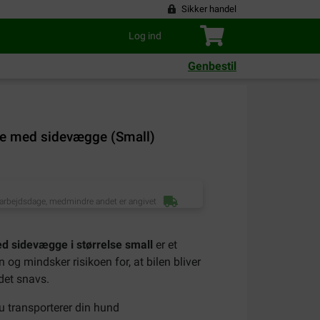
Sikker handel
Log ind
Genbestil
se med sidevægge (Small)
 arbejdsdage, medmindre andet er angivet
d sidevægge i størrelse small
er et
n og mindsker risikoen for, at bilen bliver
det snavs.
 du transporterer din hund