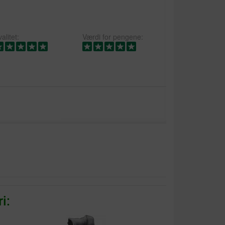
alitet:
Værdi for pengene:
 la struttura che dovrebbe irrigidire il proteggi
e sue parti non se ne è salvata una alla prima
o.
i: