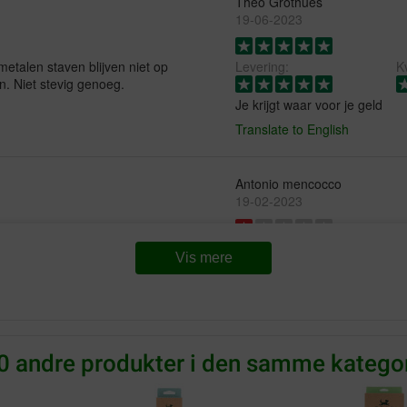
Theo Grothues
19-06-2023
metalen staven blijven niet op
Levering:
Kv
n. Niet stevig genoeg.
Je krijgt waar voor je geld
Translate to English
Antonio mencocco
19-02-2023
Værdi for pengene:
In pratica ho buttato solo soldi
Vis mere
sediolino si è rotto in tutte l
uscita. Completamente delus
el in huis. Kwalitatief goede
grote rassen, denken we.
Translate to English
 aangezien het best hoge
makkelijk is met in-en
lijft een deken over waarop je
0 andre produkter i den samme kategor
r je de riem (met een speciaal
nstuk apart kopen). Dan zit je