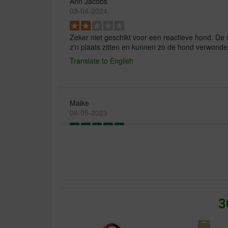
Ann Jacobs
03-04-2024
Zeker niet geschikt voor een reactieve hond. De 
z'n plaats zitten en kunnen zo de hond verwonde
Translate to English
Maike
06-05-2023
Levering:
Kvalitet:
De deken was goed geprijsd en we hadden hem sn
hondendeken voor de auto. Geschikt tot medium
Voor een pup misschien wel wat indrukwekkend,
randen zijn. Je kunt de zijkant(en) losritsen, wat 
uitstappen bijv. Als de zijkanten losgeritst zijn, b
3
hond kan zitten. In de deken zit een opening waa
tussenstuk) in de gordelhouder kan klikken (tusse