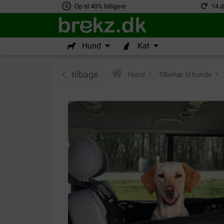
Op til 40% billigere
14 d
Hund
Kat
tilbage
Hund
>
Tilbehør til hunde
>