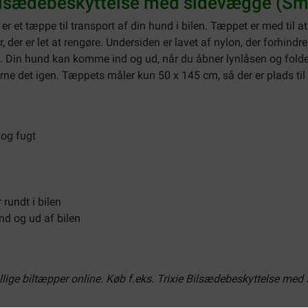
Bilsædebeskyttelse med sidevægge (Sm
er et tæppe til transport af din hund i bilen. Tæppet er med til 
 der er let at rengøre. Undersiden er lavet af nylon, der forhindre
len. Din hund kan komme ind og ud, når du åbner lynlåsen og fo
rne det igen. Tæppets måler kun 50 x 145 cm, så der er plads til
 og fugt
rundt i bilen
nd og ud af bilen
llige biltæpper online. Køb f.eks. Trixie Bilsædebeskyttelse med s