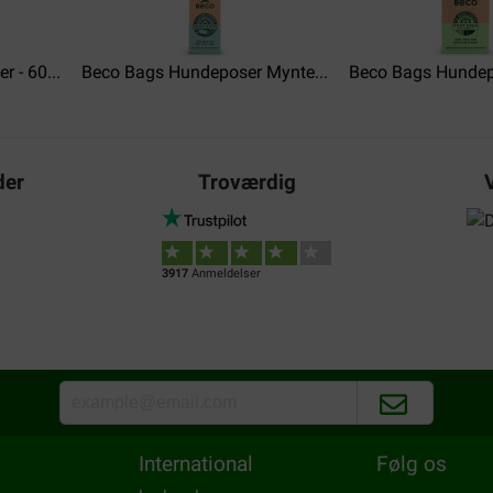
 - 60...
Beco Bags Hundeposer Mynte...
Beco Bags Hundep
der
Troværdig
Jolanda
30-08-2022
3917
Anmeldelser
Værdi for pengene:
Levering:
Kv
Prima product. Stevig materia
wel lang op zich wachten, me
afgeleverd zonder briefje, s
Translate to English
International
Følg os
Klant