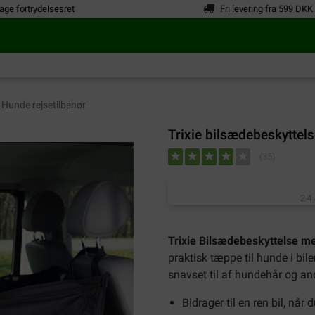
age fortrydelsesret
Fri levering fra 599 DKK
Hunde rejsetilbehør
Trixie bilsædebeskyttel
(
35
)
2-4
Trixie Bilsædebeskyttelse me
praktisk tæppe til hunde i bile
snavset til af hundehår og an
Bidrager til en ren bil, når