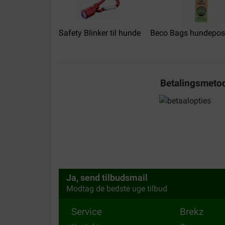
hond veilig vast.
Translate to English
Safety Blinker til hunde
Beco Bags hundeposer
Betalingsmeto
Karen
30-09-2022
Levering:
Kvalitet:
Prima product, snelle levering.
Translate to English
Ja, send tilbudsmail
Modtag de bedste uge tilbud
Service
Brekz
Katharina Jezierski