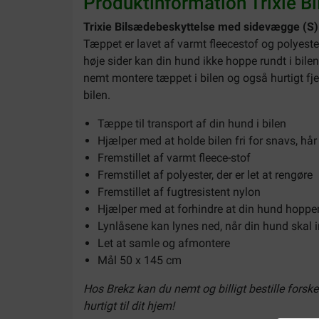
Produktinformation Trixie 
Trixie Bilsædebeskyttelse med sidevægge (S)
Tæppet er lavet af varmt fleecestof og polyester,
høje sider kan din hund ikke hoppe rundt i bi
nemt montere tæppet i bilen og også hurtigt fje
bilen.
Tæppe til transport af din hund i bilen
Hjælper med at holde bilen fri for snavs, hår
Fremstillet af varmt fleece-stof
Fremstillet af polyester, der er let at rengøre
Fremstillet af fugtresistent nylon
Hjælper med at forhindre at din hund hopper 
Lynlåsene kan lynes ned, når din hund skal i
Let at samle og afmontere
Mål 50 x 145 cm
Hos Brekz kan du nemt og billigt bestille forske
hurtigt til dit hjem!