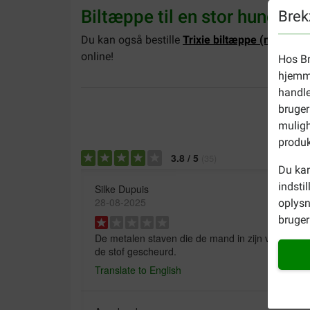
Biltæppe til en stor hund?
Brek
Du kan også bestille
Trixie biltæppe (med sid
online!
Hos Br
hjemme
handle
bruger
muligh
produk
3.8
/
5
(
35
)
Du kan
indsti
Silke Dupuis
28-08-2025
oplysn
bruger 
De metalen staven die de mand in zijn vorm moe
de stof gescheurd.
Translate to English