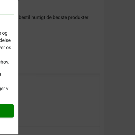
behør
og bestil hurtigt de bedste produkter
e og
delse
ver os
ehov.
a
er vi