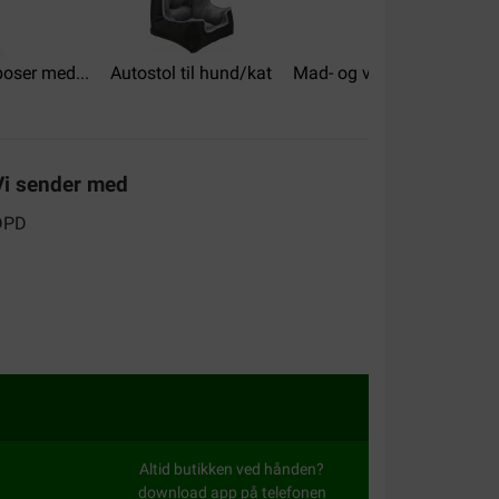
oser med...
Autostol til hund/kat
Mad- og vandbeholder til..
Vi sender med
alitet:
Værdi for pengene:
al, eenvoudig te bevestigen. De bezorging liet
erdere dagen. Pakket werd bij buren verderoo
peurtocht moeten houden.
Altid butikken ved hånden?
download app på telefonen