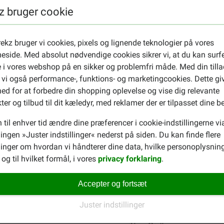
z bruger cookie
evægge) i Large
. Se også hele vores sortiment af
Hunde rejsetil
ekz bruger vi cookies, pixels og lignende teknologier på vores
side. Med absolut nødvendige cookies sikrer vi, at du kan surf
 i vores webshop på en sikker og problemfri måde. Med din tilla
 vi også performance-, funktions- og marketingcookies. Dette gi
ed for at forbedre din shopping oplevelse og vise dig relevante
ter og tilbud til dit kæledyr, med reklamer der er tilpasset dine b
 til enhver tid ændre dine præferencer i cookie-indstillingerne vi
llingen »Juster indstillinger« nederst på siden. Du kan finde flere
Maarten Bol
26-11-2024
inger om hvordan vi håndterer dine data, hvilke personoplysning
og til hvilket formål, i vores
privacy forklaring
.
ten houden zijn meteen door
Goed voer.
Accepter og fortsæt
Translate to English
Juster indstillinger