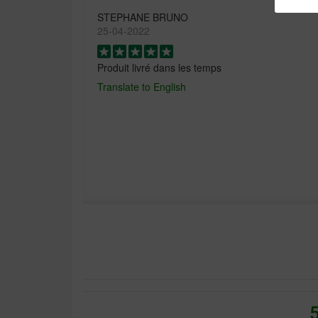
STEPHANE BRUNO
25-04-2022
Produit livré dans les temps
Translate to English
Nathan PHILIPPE
28-01-2022
Aucun soucis d'appétence pour le chien, déjecti
moulés, ce que je recherchais. Prix imbattable a
Translate to English