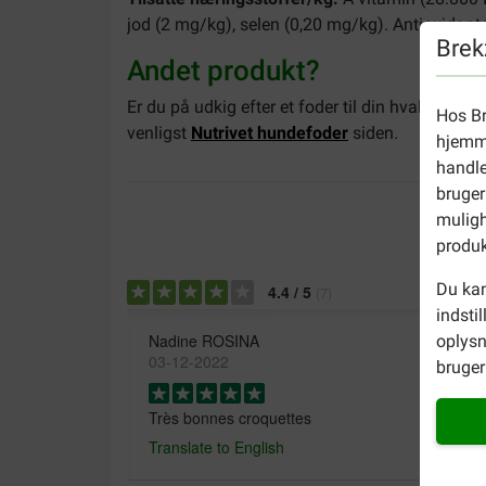
jod (2 mg/kg), selen (0,20 mg/kg). Antioxidante
Brek
Andet produkt?
Er du på udkig efter et foder til din hvalp elle
Hos Br
venligst
Nutrivet hundefoder
siden.
hjemme
handle
bruger
muligh
produk
Du kan
4.4
/
5
(
7
)
indsti
Nadine ROSINA
oplysn
03-12-2022
bruger 
Très bonnes croquettes
Translate to English