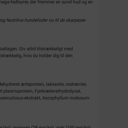
omega-fedtsyrer, der fremmer en sund hud og en
Dog Nutritive hundefoder nu til de skarpeste
llagen. Giv altid tilstrækkeligt med
rækkelig, hvis du holder dig til den
dehydreret ærteprotein, lakseolie, roetrævler,
ret plasmaprotein, Fjerkræleverhydrolysat,
s vesiculosus-ekstrakt, Ascophyllum nodosum-
 mg/kg), mangan (28 mg/kg), zink (150 mg/kg),