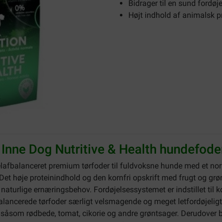
Bidrager til en sund fordøj
Højt indhold af animalsk p
 Inne Dog Nutritive & Health hundefode
elafbalanceret premium tørfoder til fuldvoksne hunde med et nor
Det høje proteinindhold og den kornfri opskrift med frugt og grø
 naturlige ernæringsbehov. Fordøjelsessystemet er indstillet til 
balancerede tørfoder særligt velsmagende og meget letfordøjelig
, såsom rødbede, tomat, cikorie og andre grøntsager. Derudover b