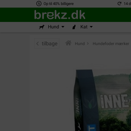
Op til 40% billigere
14 d
Hund
Kat
tilbage
Hund
>
Hundefoder mærker