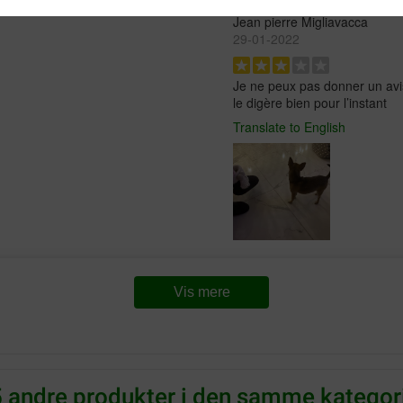
Jean pierre Migliavacca
29-01-2022
Je ne peux pas donner un avis
le digère bien pour l’instant
Translate to English
manue
Vis mere
10-10-2020
ons moins abondantes et bien
Tres bon produit tres digeste 
vec ce niveau de protéine.
Translate to English
5 andre produkter i den samme kategori