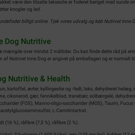
akket være den tilsatte lakseolie er foderet beriget med sunde 
tter knogler og led.
undefoder billigt online. Tjek vores udvalg og køb Nutrivet Inne 
e Dog Nutritive
e mængde over mindst 2 måltider. Du kan finde dette råd på emba
 Nutrivet Inne Dog er angivet på emballagen og er normalt tilst
og Nutritive & Health
n, kartoffel, ærter, kyllingeolie og -fedt, laks, dehydreret helæg, 
rne, cikorierod, gær, fennikelblad, tranebær, solbærgelé, dehydre
accharider (FOS), Manno-oligo-saccharider (MOS), Taurin, Fucu
acetylglucosaminsulfat, L-Carnitintartrat.
t (16 %), råfibre (7,5 %), råfibre (2 %).
IU/kg), D3-vitamin (1.600 IU/kg), jern (135 mg/kg), kobber (12