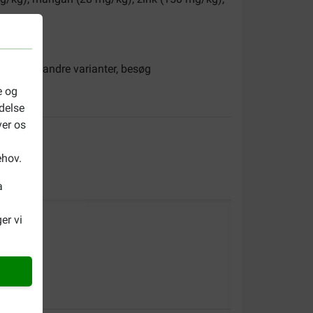
. For alle andre varianter, besøg
e og
delse
ver os
ehov.
a
er vi
 zu hoch.