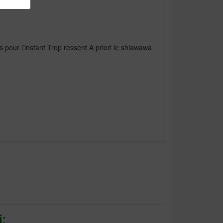
 pour l’instant Trop ressent A priori le shiawawa
et equilibre pour nos cheris
: