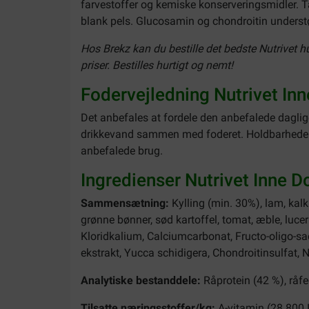
farvestoffer og kemiske konserveringsmidler. T
blank pels. Glucosamin og chondroitin understø
Hos Brekz kan du bestille det bedste Nutrivet h
priser. Bestilles hurtigt og nemt!
Fodervejledning Nutrivet Inn
Det anbefales at fordele den anbefalede daglig
drikkevand sammen med foderet. Holdbarheden af
anbefalede brug.
Ingredienser Nutrivet Inne D
Sammensætning:
Kylling (min. 30%), lam, kalku
grønne bønner, sød kartoffel, tomat, æble, luce
Kloridkalium, Calciumcarbonat, Fructo-oligo-s
ekstrakt, Yucca schidigera, Chondroitinsulfat, N
Analytiske bestanddele:
Råprotein (42 %), råfed
Tilsatte næringsstoffer/kg:
A-vitamin (28.800 