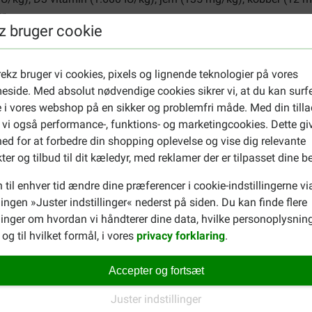
r.
z bruger cookie
r unghund? Så tag et kig på
Nutrivet Inne Dog Growth hundefoder
ekz bruger vi cookies, pixels og lignende teknologier på vores
side. Med absolut nødvendige cookies sikrer vi, at du kan surf
 i vores webshop på en sikker og problemfri måde. Med din tilla
 vi også performance-, funktions- og marketingcookies. Dette gi
ed for at forbedre din shopping oplevelse og vise dig relevante
ter og tilbud til dit kæledyr, med reklamer der er tilpasset dine b
 til enhver tid ændre dine præferencer i cookie-indstillingerne vi
llingen »Juster indstillinger« nederst på siden. Du kan finde flere
XXXXXXXXX
inger om hvordan vi håndterer dine data, hvilke personoplysning
18-10-2022
og til hvilket formål, i vores
privacy forklaring
.
Produkt sehr gut, Preis leider
Accepter og fortsæt
Translate to English
Juster indstillinger