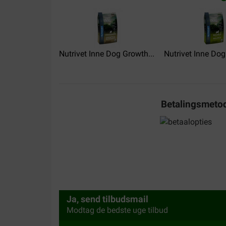
virginie brun
27-11-2019
Nutrivet Inne Dog Growth...
Nutrivet Inne Dog
Bon produit rapport qualité prix.
Translate to English
Betalingsmeto
Ja, send tilbudsmail
Modtag de bedste uge tilbud