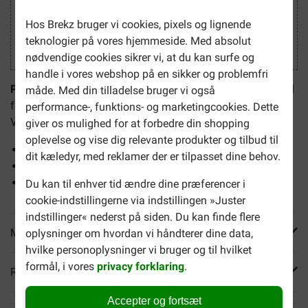
Hos Brekz bruger vi cookies, pixels og lignende
teknologier på vores hjemmeside. Med absolut
nødvendige cookies sikrer vi, at du kan surfe og
handle i vores webshop på en sikker og problemfri
Puur Cranberry Kapsler til hund og kat
er et supplement til
måde. Med din tilladelse bruger vi også
foderet, som bidrager til en sund blære og urinveje.
performance-, funktions- og marketingcookies. Dette
Velegnet til hunde og katte.
giver os mulighed for at forbedre din shopping
oplevelse og vise dig relevante produkter og tilbud til
Bidrager til en sund blære
dit kæledyr, med reklamer der er tilpasset dine behov.
Understøtter urinvejene
Velegnet til både hunde og katte
Du kan til enhver tid ændre dine præferencer i
cookie-indstillingerne via indstillingen »Juster
indstillinger« nederst på siden. Du kan finde flere
Mere info
oplysninger om hvordan vi håndterer dine data,
hvilke personoplysninger vi bruger og til hvilket
formål, i vores
privacy forklaring
.
Reviews
Accepter og fortsæt