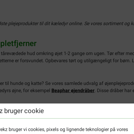
ste plejeprodukter til dit kæledyr online. Se vores sortiment og k
pletfjerner
 tårevædede hud omkring øjet 1-2 gange om ugen. Tør efter med
letterne er forsvundet. Opbevares tørt og utilgængeligt for børn.
rner til hunde og katte? Se vores samlede udvalg af øjenplejeprodu
ledyrs øjne, for eksempel
Beaphar øjendråber
. Disse dråber har
z bruger cookie
ekz bruger vi cookies, pixels og lignende teknologier på vores