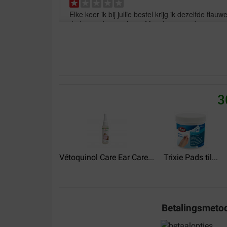
Elke keer ik bij jullie bestel krijg ik dezelfde flau
de laatste keer zal zijn. Mijn dierenvoeding moet op
Translate to English
Gianni B.
22-11-2021
3
Zeer goed product, eenvoudig te gebruiken. Al r
website met ruime keuze en schappelijke prijzen.
verpakt en binnen aangegeven termijn verzonde
Translate to English
Vétoquinol Care Ear Care...
Trixie Pads til...
Baumgartner
03-01-2020
Reinigt sehr gut verklebte Augen Sollte man jedo
Betalingsmeto
die Wirkung doch recht stark ausfällt und somit n
scheint