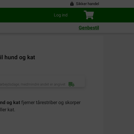
Sikker handel
Log ind
Genbestil
il hund og kat
 arbejdsdage, medmindre andet er angivet
und og kat
fjerner tårestriber og skorper
ler kat.