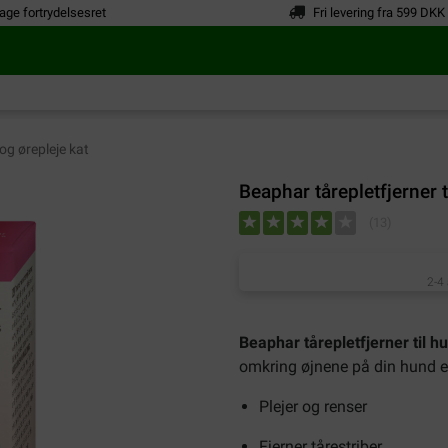
age fortrydelsesret
Fri levering fra 599 DKK
og ørepleje kat
Beaphar tårepletfjerner t
(
13
)
2-4
Beaphar tårepletfjerner til h
omkring øjnene på din hund el
Plejer og renser
Fjerner tårestriber