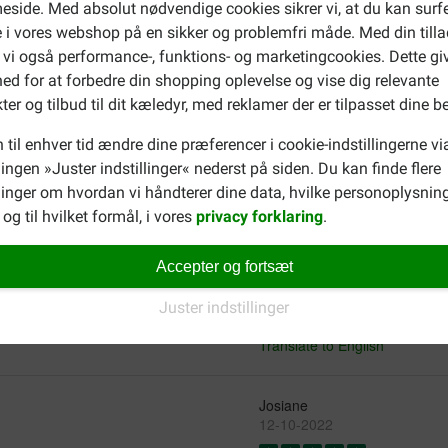
side. Med absolut nødvendige cookies sikrer vi, at du kan surf
 i vores webshop på en sikker og problemfri måde. Med din tilla
 vi også performance-, funktions- og marketingcookies. Dette gi
VIGNAUD jean marc
ed for at forbedre din shopping oplevelse og vise dig relevante
29-09-2024
ter og tilbud til dit kæledyr, med reklamer der er tilpasset dine b
.
Tres bons produits, livraison
 til enhver tid ændre dine præferencer i cookie-indstillingerne vi
allergique à la viande et aux 
llingen »Juster indstillinger« nederst på siden. Du kan finde flere
Translate to English
inger om hvordan vi håndterer dine data, hvilke personoplysning
og til hvilket formål, i vores
privacy forklaring
.
Elena Alles
27-12-2022
Accepter og fortsæt
Juster indstillinger
Gut alles bestens
Translate to English
Josiane
12-10-2022