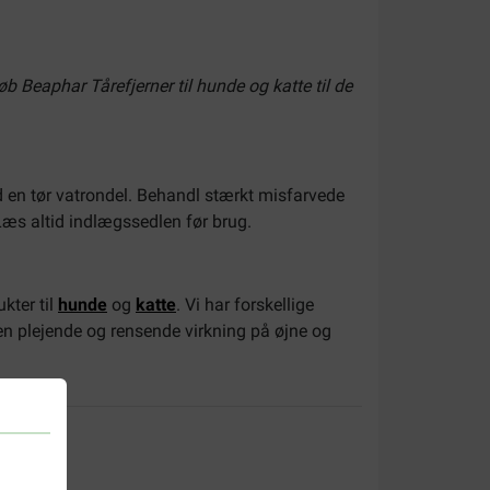
øb Beaphar Tårefjerner til hunde og katte til de
 en tør vatrondel. Behandl stærkt misfarvede
 Læs altid indlægssedlen før brug.
kter til
hunde
og
katte
. Vi har forskellige
 en plejende og rensende virkning på øjne og