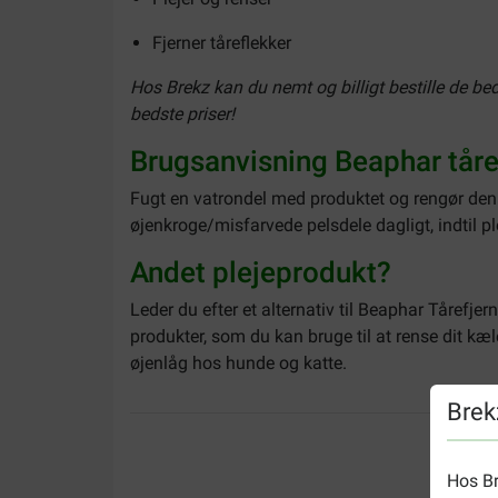
Fjerner tåreflekker
Hos Brekz kan du nemt og billigt bestille de bed
bedste priser!
Brugsanvisning Beaphar tåre
Fugt en vatrondel med produktet og rengør den
øjenkroge/misfarvede pelsdele dagligt, indtil p
Andet plejeprodukt?
Leder du efter et alternativ til Beaphar Tårefje
produkter, som du kan bruge til at rense dit kæ
øjenlåg hos hunde og katte.
Brek
Hos Br