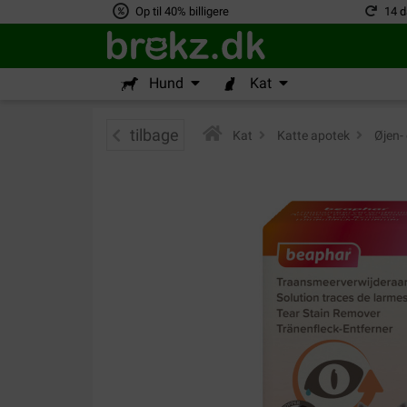
Op til 40% billigere
14 d
Hund
Kat
tilbage
Kat
>
Katte apotek
>
Øjen- 