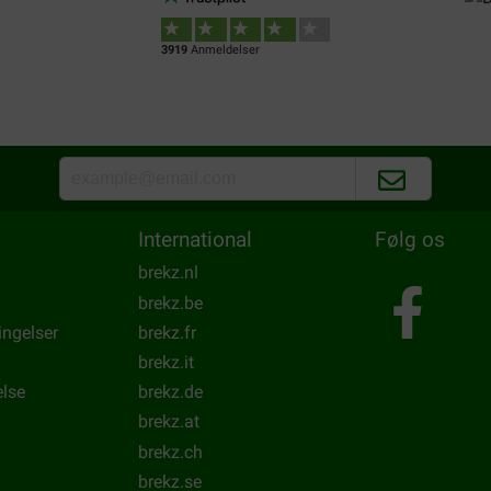
3919
Anmeldelser
International
Følg os
brekz.nl
brekz.be
ingelser
brekz.fr
brekz.it
else
brekz.de
brekz.at
brekz.ch
brekz.se