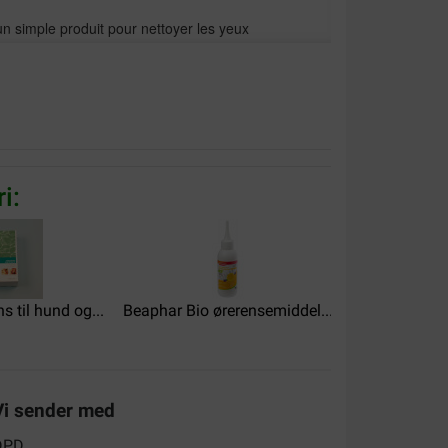
un simple produit pour nettoyer les yeux
i:
s til hund og...
Beaphar Bio ørerensemiddel...
Sanimal Clean
il mais ne décolle pas les croutes, odeur agréable
Vi sender med
t manipuler