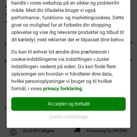
handle i vores webshop på en sikker og problemfri
Fuld af friske ingredienser
måde. Med din tilladelse bruger vi også
Meget velsmagende
performance-, funktions- og marketingcookies. Dette
Egnet til alle voksne katte
giver os mulighed for at forbedre din shopping
oplevelse og vise dig relevante produkter og tilbud til
dit kæledyr, med reklamer der er tilpasset dine behov.
Mere info
Du kan til enhver tid ændre dine præferencer i
cookie-indstillingerne via indstillingen »Juster
Reviews
indstillinger« nederst på siden. Du kan finde flere
oplysninger om hvordan vi håndterer dine data,
hvilke personoplysninger vi bruger og til hvilket
formål, i vores
privacy forklaring
.
Accepter og fortsæt
Orijen Original Cat kattefoder
Orijen Six Fish kattefoder
O
Juster indstillinger
Op til 40% billigere
Fri levering fra 599 DKK