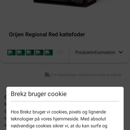
Orijen Regional Red kattefoder
Produktinformation
(
37
)
2-4 arbejdsdage, medmindre andet er angivet
Brekz bruger cookie
Orijen Regional Red kattefoder
er et komplet og biologisk
korrekt foder som er udviklet til voksne katte af alle racer
og alle aldre. Det er rig på proteiner fra Angus oksekød,
Hos Brekz bruger vi cookies, pixels og lignende
vildsvin, bison, Romney lam og Yorkshire svinekød,
teknologier på vores hjemmeside. Med absolut
suppleret med grøntsager, frugt og fisk.
nødvendige cookies sikrer vi, at du kan surfe og