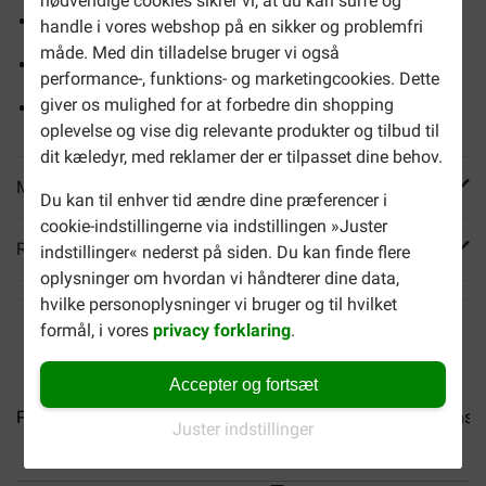
nødvendige cookies sikrer vi, at du kan surfe og
Kornfri
handle i vores webshop på en sikker og problemfri
måde. Med din tilladelse bruger vi også
Mono-protein, nemlig oksekød
performance-, funktions- og marketingcookies. Dette
giver os mulighed for at forbedre din shopping
Ideel til gåture eller træningssessioner
oplevelse og vise dig relevante produkter og tilbud til
dit kæledyr, med reklamer der er tilpasset dine behov.
Mere info
Du kan til enhver tid ændre dine præferencer i
cookie-indstillingerne via indstillingen »Juster
Reviews
indstillinger« nederst på siden. Du kan finde flere
oplysninger om hvordan vi håndterer dine data,
hvilke personoplysninger vi bruger og til hvilket
formål, i vores
privacy forklaring
.
Accepter og fortsæt
Prins Treats Mini Chicken...
Prins Treats Chicken...
Prins 
Juster indstillinger