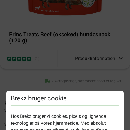
Prins Treats Beef (oksekød) hundesnack
(120 g)
Produktinformation
(
1
)
2-4 arbejdsdage, medmindre andet er angivet
Brekz bruger cookie
Prins Treats Beef (oksekød) hundesnack
er en
velsmagende belønning af høj kvalitet til hunde. En pakke
Hos Brekz bruger vi cookies, pixels og lignende
indeholder 10 poser á 120 gram. Disse naturlige snacks er
teknologier på vores hjemmeside. Med absolut
velegnede til hunde i alle aldre.