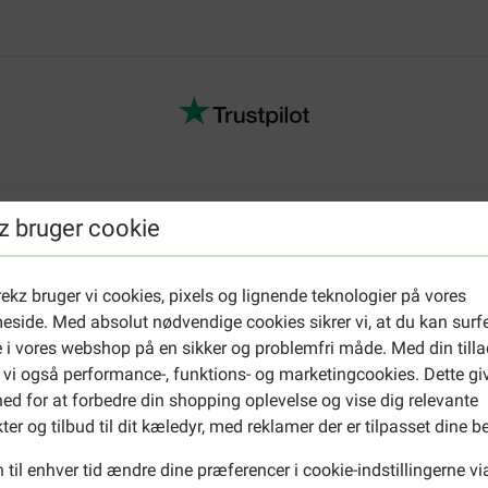
Andre Brocken
z bruger cookie
04-11-2024
Altijd een goed prijs
ekz bruger vi cookies, pixels og lignende teknologier på vores
Translate to English
side. Med absolut nødvendige cookies sikrer vi, at du kan surf
 i vores webshop på en sikker og problemfri måde. Med din tilla
 vi også performance-, funktions- og marketingcookies. Dette gi
Alexandra Volz
ed for at forbedre din shopping oplevelse og vise dig relevante
27-08-2024
ter og tilbud til dit kæledyr, med reklamer der er tilpasset dine b
Meine Katzen lieben dieses Fu
 til enhver tid ændre dine præferencer i cookie-indstillingerne vi