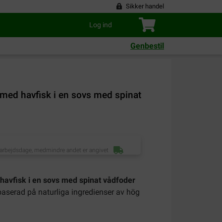
Sikker handel
Log ind
Genbestil
med havfisk i en sovs med spinat
 arbejdsdage, medmindre andet er angivet
avfisk i en sovs med spinat vådfoder
baserad på naturliga ingredienser av hög