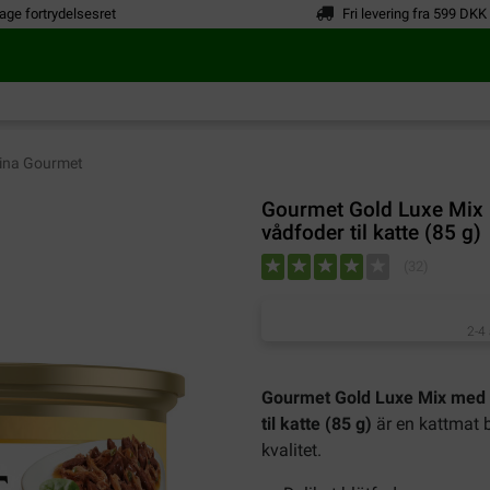
age fortrydelsesret
Fri levering fra 599 DKK
ina Gourmet
Gourmet Gold Luxe Mix 
vådfoder til katte (85 g)
(
32
)
2-4
Gourmet Gold Luxe Mix med h
til katte (85 g)
är en kattmat 
kvalitet.