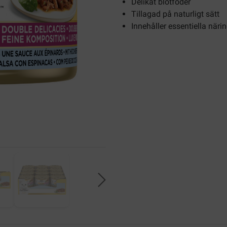
Delikat blötfoder
Tillagad på naturligt sätt
Innehåller essentiella när