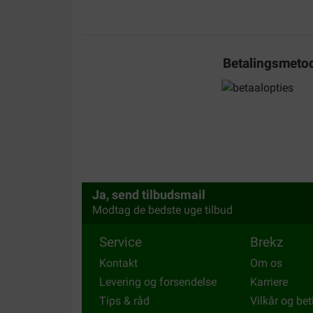
Betalingsmeto
Chris Mertens
06-02-2023
onze tuur vind dit geweldig
Translate to English
Ja, send tilbudsmail
Modtag de bedste uge tilbud
Service
Brekz
Kontakt
Om os
Levering og forsendelse
Karriere
Tips & råd
Vilkår og bet