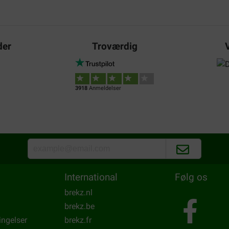
musste ich erwähnen da es mi
Translate to English
der
Troværdig
Elly van Ommeren
30-01-2023
Levering:
Kv
3918
Anmeldelser
Goed voer , mijn katten vinden 
droog
Translate to English
International
Følg os
brekz.nl
brekz.be
ingelser
brekz.fr