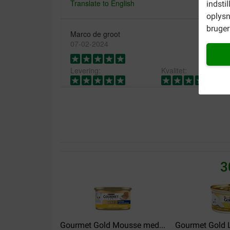
Translate to English
indsti
oplysn
bruger 
Marco de groot
07-02-2024
Levering:
Kvalitet:
Top zaak snelle levering en goedkoop
Translate to English
Wolfgang Bröder
29-08-2023
3
Wirklich alles super von a bis z
Translate to English
Gourmet Gold Mousse med...
Gourmet Gold L