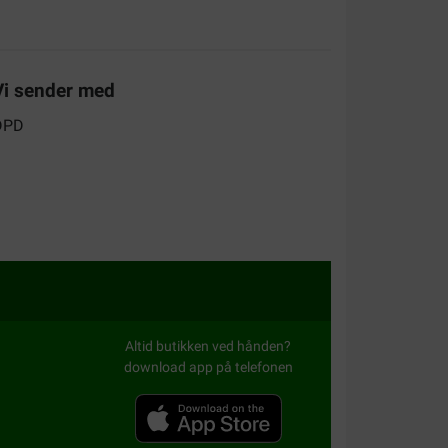
ch ziemlich verärgert hat.
Vi sender med
alitet:
Værdi for pengene:
het heerlijk behalve de torentje tonijn die is erg
Altid butikken ved hånden?
download app på telefonen