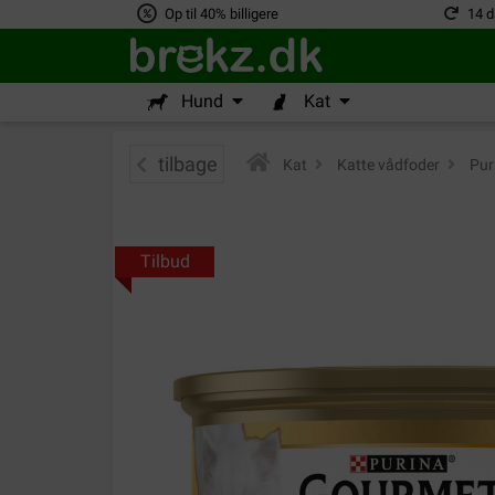
Op til 40% billigere
14 d
Hund
Kat
tilbage
Kat
>
Katte vådfoder
>
Pur
Tilbud