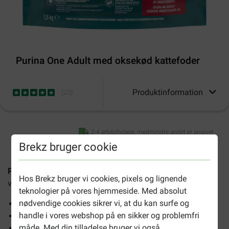
Purina One Adult med oksekød kattefoder
Produktinformation
(
22
)
2-4 arbejdsdage, medmindre andet er angivet
Brekz bruger cookie
Purina One Adult med oksekød kattefoder
er et
Hos Brekz bruger vi cookies, pixels og lignende
velsmagende tørfoder til alle voksne katte.
teknologier på vores hjemmeside. Med absolut
nødvendige cookies sikrer vi, at du kan surfe og
Fremmer opbygningen af stærke muskler
handle i vores webshop på en sikker og problemfri
Hjælper med at reducere opbygning af tandsten
måde. Med din tilladelse bruger vi også
Bidrager til en sund tarmfunktion