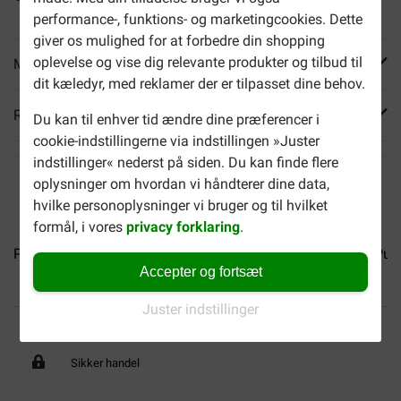
performance-, funktions- og marketingcookies. Dette
giver os mulighed for at forbedre din shopping
oplevelse og vise dig relevante produkter og tilbud til
Mere info
dit kæledyr, med reklamer der er tilpasset dine behov.
Reviews
Du kan til enhver tid ændre dine præferencer i
cookie-indstillingerne via indstillingen »Juster
indstillinger« nederst på siden. Du kan finde flere
oplysninger om hvordan vi håndterer dine data,
hvilke personoplysninger vi bruger og til hvilket
formål, i vores
privacy forklaring
.
Purina One Adult med...
Purina One Adult med laks...
Puri
Accepter og fortsæt
Juster indstillinger
Op til 40% billigere
Fri levering fra 599 DKK
Sikker handel