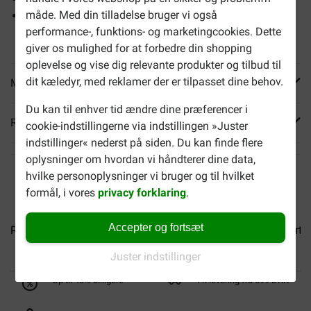
måde. Med din tilladelse bruger vi også
Dette tørfoder kan k
ombiner med tilsvarende vådfoder.
performance-, funktions- og marketingcookies. Dette
Du kan b
estille dette
separat
ovenfor.
giver os mulighed for at forbedre din shopping
oplevelse og vise dig relevante produkter og tilbud til
dit kæledyr, med reklamer der er tilpasset dine behov.
Mere info
Du kan til enhver tid ændre dine præferencer i
Reviews
cookie-indstillingerne via indstillingen »Juster
indstillinger« nederst på siden. Du kan finde flere
oplysninger om hvordan vi håndterer dine data,
hvilke personoplysninger vi bruger og til hvilket
formål, i vores
privacy forklaring
.
Accepter og fortsæt
Royal Canin Mini Ageing 12+...
Royal Canin Medium Starter.
Juster indstillinger
Op til 40% billigere
Fri levering fra 599 DKK