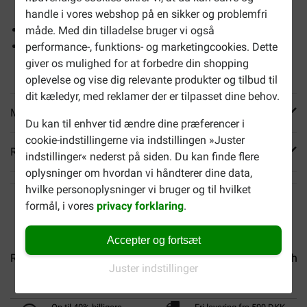
omskiftelige situationer
handle i vores webshop på en sikker og problemfri
Indeholder særlige, letfordøjelige proteiner
måde. Med din tilladelse bruger vi også
Rigt på førsteklasses proteiner, fedtstoffer, fibre,
performance-, funktions- og marketingcookies. Dette
vitaminer og mineraler for en almen god sundhed
giver os mulighed for at forbedre din shopping
oplevelse og vise dig relevante produkter og tilbud til
dit kæledyr, med reklamer der er tilpasset dine behov.
Mere info
Du kan til enhver tid ændre dine præferencer i
cookie-indstillingerne via indstillingen »Juster
Reviews
indstillinger« nederst på siden. Du kan finde flere
oplysninger om hvordan vi håndterer dine data,
hvilke personoplysninger vi bruger og til hvilket
formål, i vores
privacy forklaring
.
Accepter og fortsæt
Royal Canin Adult Gravhund...
Royal Canin Adult Chihuahua
Juster indstillinger