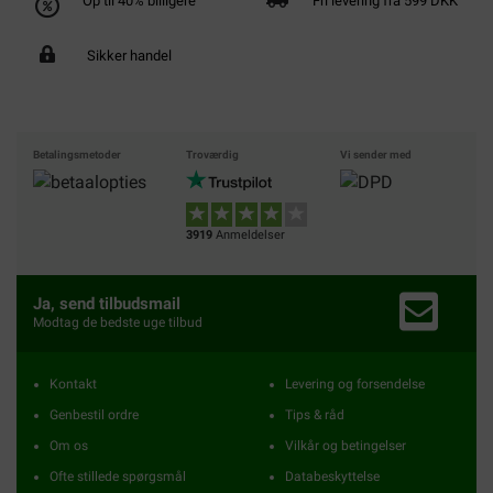
Op til 40% billigere
Fri levering fra 599 DKK
Sikker handel
Betalingsmetoder
Troværdig
Vi sender med
3919
Anmeldelser
Ja, send tilbudsmail
Modtag de bedste uge tilbud
Kontakt
Levering og forsendelse
Genbestil ordre
Tips & råd
Om os
Vilkår og betingelser
Ofte stillede spørgsmål
Databeskyttelse