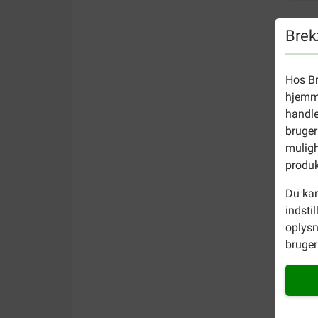
Brek
Hos Br
hjemme
handle
bruger
muligh
produk
Du kan
indsti
oplysn
bruger 