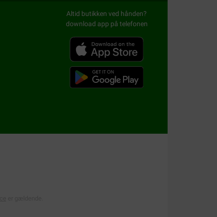
Altid butikken ved hånden?
download app på telefonen
r fyldt med velsmagende, sunde fisk. For
est kræsne spisere vil ikke sige nej til det!
nge, opvoksende katte. Det omfattende sortiment
et samt lækkert kød i ét måltid. Sortimentet
øg!
, mens den nyder den gode smag.
Schesir Cat
ice
er gældende.