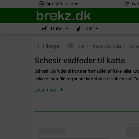
Op til 40% billigere
14 d
Hund
Kat
tilbage
Kat
>
Katte vådfoder
>
Sches
Schesir vådfoder til katte
Schesir vådfoder til katte er fremstillet af fiske- eller 
lækkert, naturligt og sundt kattefoder til enhver kat! T
Læs mere ..