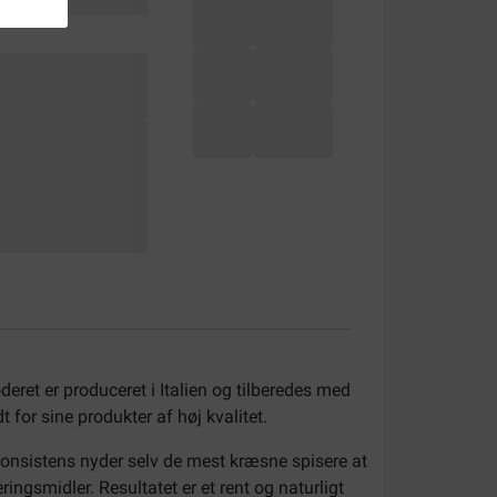
deret er produceret i Italien og tilberedes med
for sine produkter af høj kvalitet.
konsistens nyder selv de mest kræsne spisere at
ngsmidler. Resultatet er et rent og naturligt