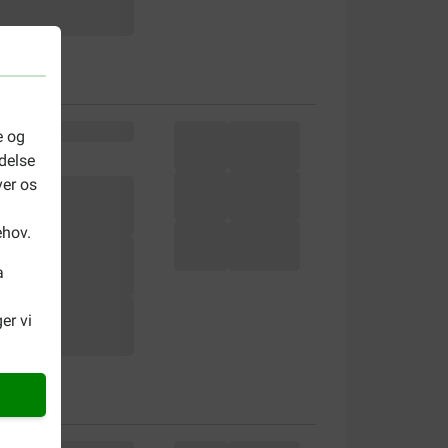
e og
delse
ver os
ehov.
a
er vi