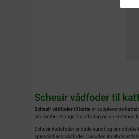
Schesir vådfoder til kat
Schesir vådfoder til katte
er supplerende kattefo
stor omhu. Mange års erfaring og en kontinuerlig
Schesir kattefoder er både sundt og uimodståeli
spise Schesir vådfoder. Desuden indeholder foder