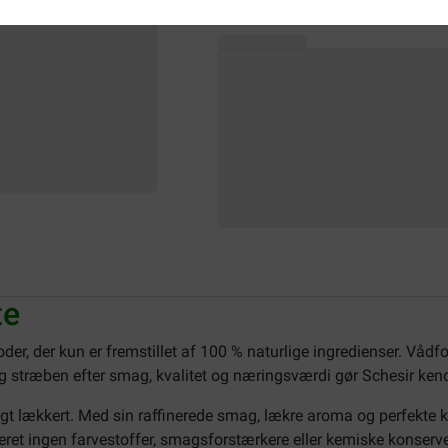
te
der, der kun er fremstillet af 100 % naturlige ingredienser. Vådfo
 stræben efter smag, kvalitet og næringsværdi gør Schesir kendt 
gt lækkert. Med sin raffinerede smag, lækre aroma og perfekte 
et ingen farvestoffer, smagsforstærkere eller kemiske konserveri