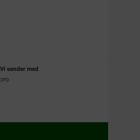
tefoder til dit kæledyr til de bedste priser!
Vi sender med
ionsdåser. Nedenfor finder du en oversigt over
l Style
Kyllingefilet
med ikke mindre end 51 %
ilet med skinke
. Uanset hvilken variant du