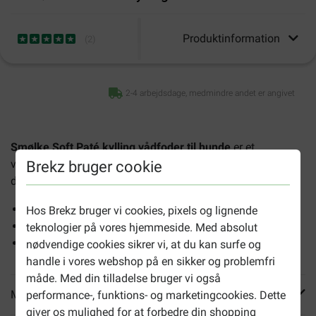
Produktinformation
(
2
)
2-4 arbejdsdage, medmindre andet er angivet
Smølke Soft Paté kylling vådfoder til hunde
er et
velsmagende, blødt fuldfoder med superfood-ingredienser,
Brekz bruger cookie
der er velegnet til hunde i alle aldre.
Et velafbalanceret fuldfoder
Hos Brekz bruger vi cookies, pixels og lignende
Rigt på kylling
teknologier på vores hjemmeside. Med absolut
Med superfood-ingredienser som lakseolie
nødvendige cookies sikrer vi, at du kan surfe og
handle i vores webshop på en sikker og problemfri
måde. Med din tilladelse bruger vi også
Mere info
performance-, funktions- og marketingcookies. Dette
giver os mulighed for at forbedre din shopping