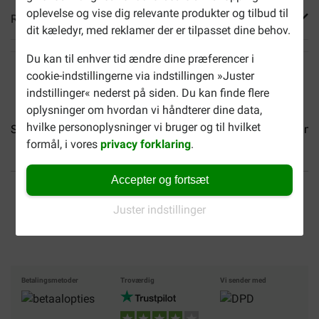
oplevelse og vise dig relevante produkter og tilbud til
Reviews
dit kæledyr, med reklamer der er tilpasset dine behov.
Du kan til enhver tid ændre dine præferencer i
cookie-indstillingerne via indstillingen »Juster
indstillinger« nederst på siden. Du kan finde flere
oplysninger om hvordan vi håndterer dine data,
hvilke personoplysninger vi bruger og til hvilket
Smølke Soft Pate lam...
Smølke Soft Pate oksekød...
Smøl
formål, i vores
privacy forklaring
.
Accepter og fortsæt
Op til 40% billigere
Fri levering fra 599 DKK
Juster indstillinger
Sikker handel
Betalingsmetoder
Troværdig
Vi sender med