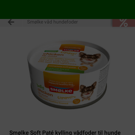
Smølke våd hundefoder
Smølke Soft Paté kylling vådfoder til hunde