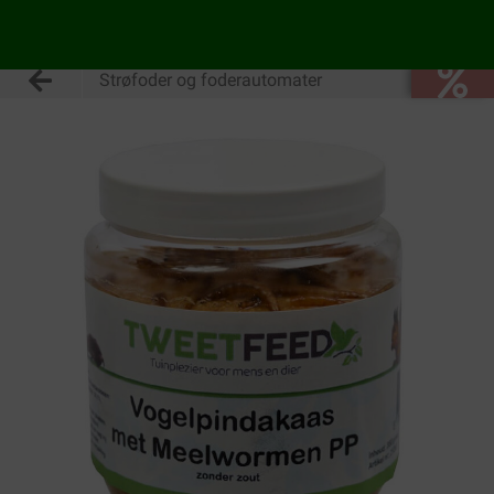
Strøfoder og foderautomater