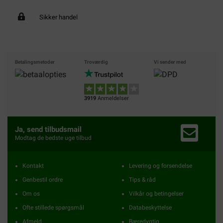
Sikker handel
Betalingsmetoder
Troværdig
Vi sender med
3919
Anmeldelser
Ja, send tilbudsmail
Modtag de bedste uge tilbud
Kontakt
Levering og forsendelse
Genbestil ordre
Tips & råd
Om os
Vilkår og betingelser
Ofte stillede spørgsmål
Databeskyttelse
Afmeld
Bæredygtig