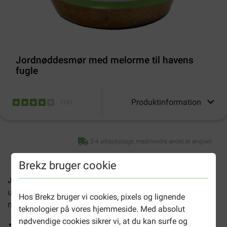
Jordnøddesmør med melorme til havens
fugle
Produktinformation
(
16
)
2-4 arbejdsdage, medmindre andet er angivet
Brekz bruger cookie
Jordnøddesmør med melorme til havens fugle
er specielt
udviklet til havens fugle. En blanding af jordnøddesmør og
Hos Brekz bruger vi cookies, pixels og lignende
melorme i en plastbøtte med 250 gram.
teknologier på vores hjemmeside. Med absolut
nødvendige cookies sikrer vi, at du kan surfe og
Uden tilsat salt