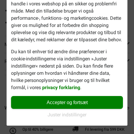
handle i vores webshop på en sikker og problemfri
Meget kalorierig: 660 kcal/100 g
måde. Med din tilladelse bruger vi også
performance-, funktions- og marketingcookies. Dette
Nærende med højt protein- og energiindhold
giver os mulighed for at forbedre din shopping
oplevelse og vise dig relevante produkter og tilbud til
dit kæledyr, med reklamer der er tilpasset dine behov.
Mere info
Du kan til enhver tid ændre dine præferencer i
cookie-indstillingerne via indstillingen »Juster
Reviews
indstillinger« nederst på siden. Du kan finde flere
oplysninger om hvordan vi håndterer dine data,
hvilke personoplysninger vi bruger og til hvilket
formål, i vores
privacy forklaring
.
Accepter og fortsæt
Wielink fuglefoder
Versele-Laga Menu Nature...
Versele-L
Juster indstillinger
Op til 40% billigere
Fri levering fra 599 DKK