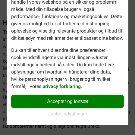
handle i vores webshop på en sikker og problemfri
måde. Med din tilladelse bruger vi også
performance-, funktions- og marketingcookies. Dette
Hunde med tandproblemer
giver os mulighed for at forbedre din shopping
oplevelse og vise dig relevante produkter og tilbud til
Tandproblemer
kan være en væsentlig kilde til smerte og
dit kæledyr, med reklamer der er tilpasset dine behov.
irritation hos din hund. Nedsiden heraf er, at det ofte er
vanskeligt at løse sådanne problemer bagefter. Dyre
Du kan til enhver tid ændre dine præferencer i
operationer og en masse aftaler hos en tandlæge er
cookie-indstillingerne via indstillingen »Juster
konsekvenser, der ikke gør både hunden og ejeren glad.
indstillinger« nederst på siden. Du kan finde flere
Mange problemer er forårsaget af plak og tandsten. Plak og
oplysninger om hvordan vi håndterer dine data,
tandsten er forårsaget af calcium i hundemad. Der kan ikke
hvilke personoplysninger vi bruger og til hvilket
gøres meget mod denne tandstendannelsesproces, især når
formål, i vores
privacy forklaring
.
hunden bliver ældre, er hunden følsom over for tandsten.
Hunden kan være meget generet af dette. Det er derfor især
Accepter og fortsæt
vigtigt at forhindre disse problemer. Hos Brekz finder du et
omfattende udvalg af produkter, der hjælper med at tage sig
Juster indstillinger
af din hunds tænder. Du kan købe produkter til hunde med
tandproblemer nemt og billigt online på Brekz.