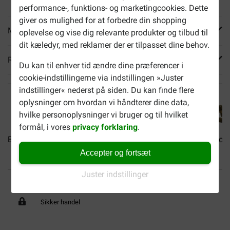
performance-, funktions- og marketingcookies. Dette
giver os mulighed for at forbedre din shopping
Mere info
oplevelse og vise dig relevante produkter og tilbud til
dit kæledyr, med reklamer der er tilpasset dine behov.
Reviews
Du kan til enhver tid ændre dine præferencer i
cookie-indstillingerne via indstillingen »Juster
indstillinger« nederst på siden. Du kan finde flere
oplysninger om hvordan vi håndterer dine data,
hvilke personoplysninger vi bruger og til hvilket
formål, i vores
privacy forklaring
.
Brekz Snacks - Pure...
Brekz Snacks - Pure...
Brekz Snacks 
Accepter og fortsæt
Juster indstillinger
Op til 40% billigere
Fri levering fra 599 DKK
Sikker handel