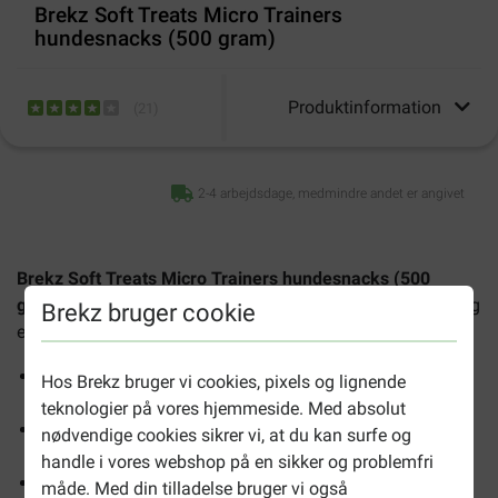
Brekz Soft Treats Micro Trainers
hundesnacks (500 gram)
Produktinformation
(
21
)
2-4 arbejdsdage, medmindre andet er angivet
Brekz Soft Treats Micro Trainers hundesnacks (500
gram)
er herlige hundesnacks til hundeturen, hundetræning
Brekz bruger cookie
eller som en sund ekstra godbid.
Sunde, smagfulde og bløde belønningssnacks i
Hos Brekz bruger vi cookies, pixels og lignende
smagsvarianterne kylling, okse, lam og laks
teknologier på vores hjemmeside. Med absolut
Små bløde godbidder også velegnet til små vovser og
nødvendige cookies sikrer vi, at du kan surfe og
hvalpe
handle i vores webshop på en sikker og problemfri
Hver godbid måler cirka 10mm x 6mm
måde. Med din tilladelse bruger vi også