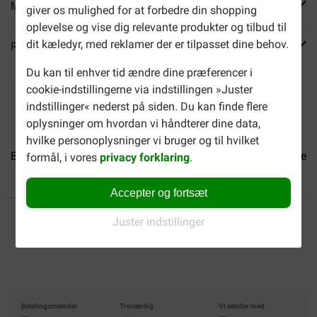
Mere info
giver os mulighed for at forbedre din shopping
oplevelse og vise dig relevante produkter og tilbud til
dit kæledyr, med reklamer der er tilpasset dine behov.
Reviews
Du kan til enhver tid ændre dine præferencer i
cookie-indstillingerne via indstillingen »Juster
indstillinger« nederst på siden. Du kan finde flere
oplysninger om hvordan vi håndterer dine data,
hvilke personoplysninger vi bruger og til hvilket
Brekz Snacks - Lammetarm...
Brekz Snacks - Svineknogle...
formål, i vores
privacy forklaring
.
Accepter og fortsæt
Op til 40% billigere
Fri levering fra 599 DKK
Juster indstillinger
Sikker handel
Betalingsmetoder
Troværdig
Vi sender med