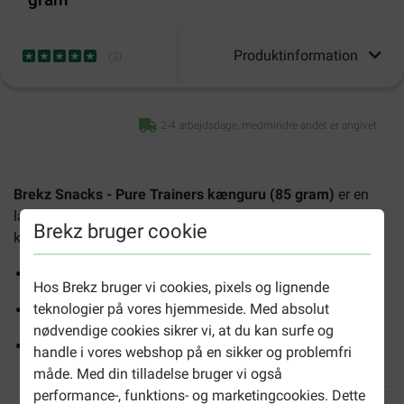
Produktinformation
(
3
)
2-4 arbejdsdage, medmindre andet er angivet
Brekz Snacks - Pure Trainers kænguru (85 gram)
er en
lækker, 100% naturlig og tørret hundesnack lavet af
Brekz bruger cookie
kængurukød.
Ideel som belønningssnack eller træningsgodbid
Hos Brekz bruger vi cookies, pixels og lignende
teknologier på vores hjemmeside. Med absolut
Letfordøjelig
nødvendige cookies sikrer vi, at du kan surfe og
85 gram pr pakke
handle i vores webshop på en sikker og problemfri
måde. Med din tilladelse bruger vi også
performance-, funktions- og marketingcookies. Dette