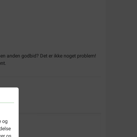
r en anden godbid? Det er ikke noget problem!
nt.
e og
delse
ver os