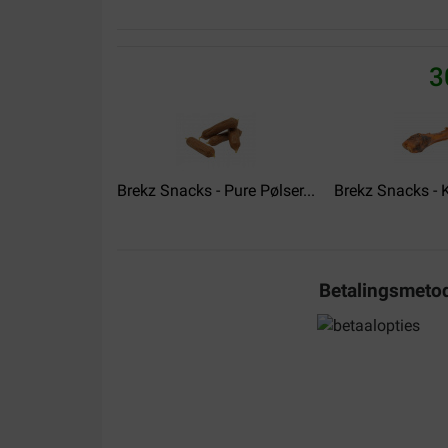
3
Esther
30-11-2021
Levering:
Kvalitet:
Brekz Snacks - Pure Pølser...
Brekz Snacks - Ka
Hondjes zijn er dol op.. En geen reactie bij een h
Translate to English
Betalingsmeto
M. Hans
05-05-2021
Hond kreeh diarree....
Translate to English