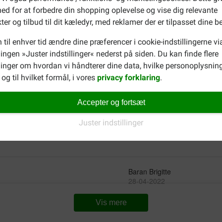
ed for at forbedre din shopping oplevelse og vise dig relevante
e produkt.
Mijn hond vindt ze erg lekker.
ter og tilbud til dit kæledyr, med reklamer der er tilpasset dine b
Translate to English
 til enhver tid ændre dine præferencer i cookie-indstillingerne vi
Rosette Van Deuren
llingen »Juster indstillinger« nederst på siden. Du kan finde flere
15-07-2022
inger om hvordan vi håndterer dine data, hvilke personoplysning
og til hvilket formål, i vores
privacy forklaring
.
Værdi for pengene:
Mijn hond vindt ze heerlijk.
Translate to English
Accepter og fortsæt
t jullie ook eenden reepjes
lergisch voor kip.
Juster indstillinger
Baran Brigitte
28-04-2022
Vis mere
man de 4 ans.
Je trouve les mêmes produits 
moins chers Livraison rapide