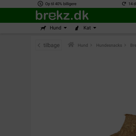
Op til 40% billigere
14 d
Hund
Kat
tilbage
Hund
>
Hundesnacks
>
Bre