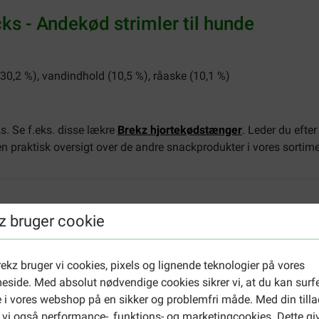
 - Andekød strimler til hunde
 (30,2 %), vandindhold (10,5 %), råaske (10,1 %)
s. Se f.eks. disse lækre
Brekz hjortekødstænger
. Leder du efte
en praktisk oversigt over de andre snackprodukter i vores sortime
z bruger cookie
ekz bruger vi cookies, pixels og lignende teknologier på vores
side. Med absolut nødvendige cookies sikrer vi, at du kan surf
Yvon Stappers
11-05-2026
 i vores webshop på en sikker og problemfri måde. Med din tilla
 vi også performance-, funktions- og marketingcookies. Dette gi