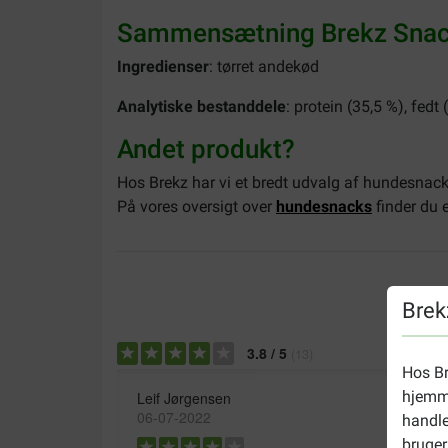
Sammensætning Brekz Snacks
Ingredienser
: tørret andekød
Analytiske bestanddele
: protein (35,5 %), fedt
Andet produkt?
Hos Brekz har vi et bredt udvalg af hundesnack
På vores oversigt over
hundesnacks
finder du 
Brek
3.8
/
5
(
13
)
Hos Br
hjemme
Leif Jørgensen
06-07-2022
handle
bruger