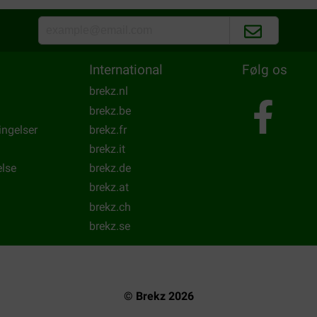
International
Følg os
brekz.nl
brekz.be
ingelser
brekz.fr
brekz.it
else
brekz.de
brekz.at
brekz.ch
brekz.se
© Brekz 2026