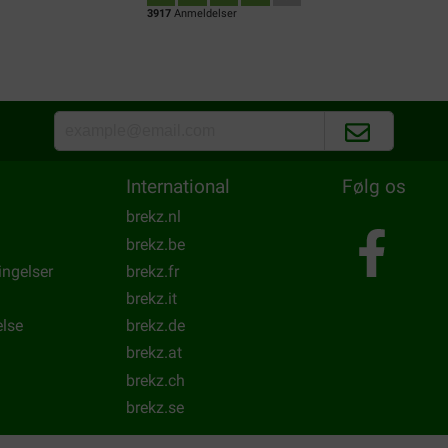
3917
Anmeldelser
International
Følg os
brekz.nl
brekz.be
ingelser
brekz.fr
brekz.it
else
brekz.de
brekz.at
brekz.ch
brekz.se