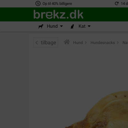
Op til 40% billigere
14 d
Hund
Kat
tilbage
Hund
>
Hundesnacks
>
Nat