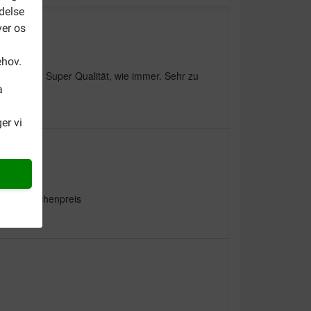
delse
ver os
ehov.
ne Hunde. Super Qualität, wie immer. Sehr zu
deal
a
er vi
 Schnäppchenpreis