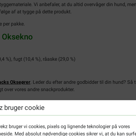
 tyggemateriale. Vi anbefaler, at du altid overvåger din hund, men
ølge af at tygge på dette produkt.
re per pakke.
– Oksekno
0,4 %), fugt (10,4 %), råaske (29,0 %)
acks Okseører
. Leder du efter andre godbidder til din hund? Så 
igt over vores andre snackprodukter.
z bruger cookie
ekz bruger vi cookies, pixels og lignende teknologier på vores
side. Med absolut nødvendige cookies sikrer vi, at du kan surf