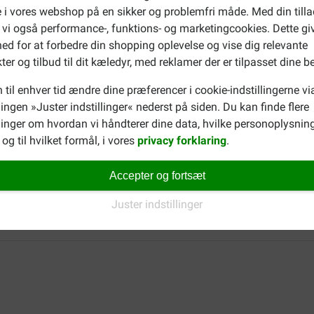
 i vores webshop på en sikker og problemfri måde. Med din tilla
Anette Herborn
 vi også performance-, funktions- og marketingcookies. Dette gi
02-04-2022
ed for at forbedre din shopping oplevelse og vise dig relevante
ter og tilbud til dit kæledyr, med reklamer der er tilpasset dine b
Ein sehr großer Spaß für mei
empfehlen Für große Hunde i
 til enhver tid ændre dine præferencer i cookie-indstillingerne vi
llingen »Juster indstillinger« nederst på siden. Du kan finde flere
Translate to English
inger om hvordan vi håndterer dine data, hvilke personoplysning
og til hvilket formål, i vores
privacy forklaring
.
Kerstin
17-06-2019
Accepter og fortsæt
Ideal für größere Hunde zum
Juster indstillinger
Translate to English