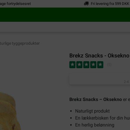
age fortrydelsesret
Fri levering fra 599 DKK
urlige tyggeprodukter
Brekz Snacks - Oksekno 
(
5
)
2-4
Brekz Snacks – Oksekno
er e
Naturligt produkt
En lækkerbisken for din h
En herlig belønning