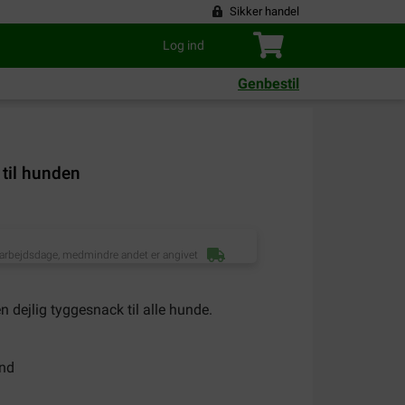
Sikker handel
Log ind
Genbestil
til hunden
 arbejdsdage, medmindre andet er angivet
n dejlig tyggesnack til alle hunde.
und