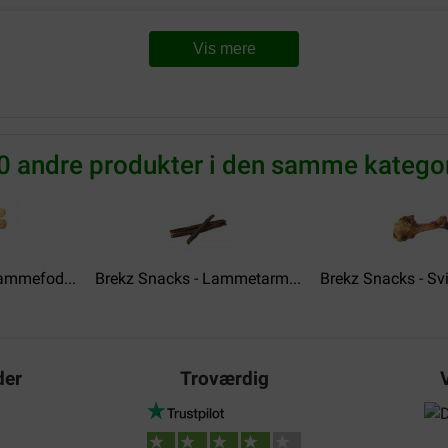
Vis mere
0 andre produkter i den samme kategor
Lammefod...
Brekz Snacks - Lammetarm...
Brekz Snacks - Svi
der
Troværdig