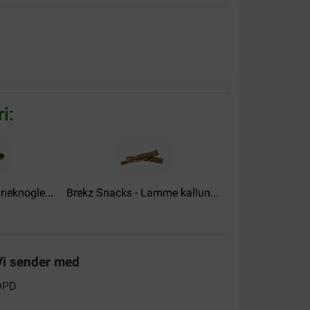
i:
neknogle...
Brekz Snacks - Lamme kallun...
Brekz Snacks - 
Vi sender med