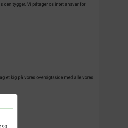
s den tygger. Vi påtager os intet ansvar for
tag et kig på vores oversigtsside med alle vores
e og