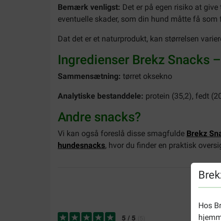
Bemærk venligst:
Det er på egen risiko at give
eventuelle skader, som din hund måtte få som f
Dat det er et naturprodukt, kan størrelsen varie
Ingredienser Brekz Snacks 
Sammensætning:
tørret oksekno
Analytiske bestanddele:
protein (35,2), fedt (2
Andre snacks?
Vi kan også foreslå disse smagfulde
Brekz Sn
hundesnacks
, hvor du finder en praktisk overs
Brek
Hos Br
hjemme
5
/
5
(
5
)