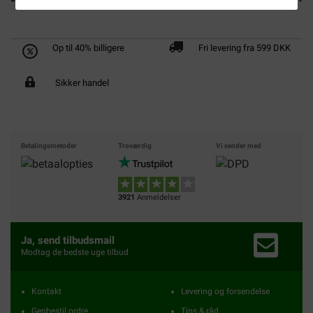
Op til 40% billigere
Fri levering fra 599 DKK
Sikker handel
Betalingsmetoder
Troværdig
Vi sender med
3921
Anmeldelser
Ja, send tilbudsmail
Modtag de bedste uge tilbud
Kontakt
Levering og forsendelse
Genbestil ordre
Tips & råd