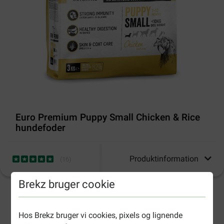
Euro Premium Puppy Small Chicken & Rice
hundefoder
Produktinformation
(
16
)
Brekz bruger cookie
2-4 arbejdsdage, medmindre andet er angivet
Hos Brekz bruger vi cookies, pixels og lignende