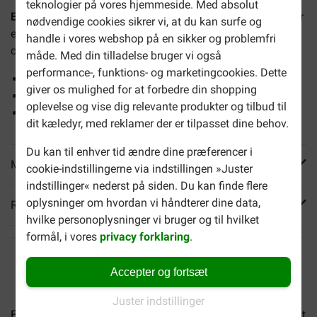
teknologier på vores hjemmeside. Med absolut
Euro Premium Puppy Small Chicken & Rice hundefoder
er
nødvendige cookies sikrer vi, at du kan surfe og
et fuldfoder til hvalpe og hunde i vækst af små racer (op til
handle i vores webshop på en sikker og problemfri
ca. 10 kg).
måde. Med din tilladelse bruger vi også
performance-, funktions- og marketingcookies. Dette
Bidrager til en optimal vækst og udvikling
giver os mulighed for at forbedre din shopping
Energirigt hvalpefoder med kylling og ris
oplevelse og vise dig relevante produkter og tilbud til
Også velegnet til drægtige og diegivende hunde
dit kæledyr, med reklamer der er tilpasset dine behov.
Du kan til enhver tid ændre dine præferencer i
Mere info
cookie-indstillingerne via indstillingen »Juster
indstillinger« nederst på siden. Du kan finde flere
oplysninger om hvordan vi håndterer dine data,
Reviews
hvilke personoplysninger vi bruger og til hvilket
formål, i vores
privacy forklaring
.
Accepter og fortsæt
Juster indstillinger
Euro Premium Adult Medium...
Euro Premium Adult Giant...