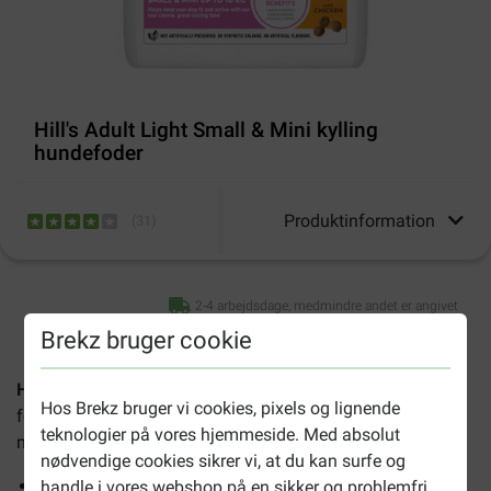
Hill's Adult Light Small & Mini kylling
hundefoder
Produktinformation
(
31
)
2-4 arbejdsdage, medmindre andet er angivet
Brekz bruger cookie
Hill's Adult Light Small/Mini med kylling hundefoder
er et
Hos Brekz bruger vi cookies, pixels og lignende
foder til hunde af små racer fra 1 til 6 år som har brug for
teknologier på vores hjemmeside. Med absolut
mindre fedt og kalorier.
nødvendige cookies sikrer vi, at du kan surfe og
Fremskynder fedtforbrændingen
handle i vores webshop på en sikker og problemfri