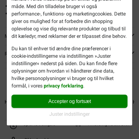
Øget mæthedsfornemmelse
måde. Med din tilladelse bruger vi også
Støtter immunforsvaret
performance-, funktions- og marketingcookies. Dette
giver os mulighed for at forbedre din shopping
oplevelse og vise dig relevante produkter og tilbud til
Mere info
dit kæledyr, med reklamer der er tilpasset dine behov.
Du kan til enhver tid ændre dine præferencer i
Reviews
cookie-indstillingerne via indstillingen »Juster
indstillinger« nederst på siden. Du kan finde flere
oplysninger om hvordan vi håndterer dine data,
hvilke personoplysninger vi bruger og til hvilket
formål, i vores
privacy forklaring
.
Accepter og fortsæt
Hill's Puppy Large med...
Hill's Mature Adult Medium...
Hi
Juster indstillinger
Op til 40% billigere
Fri levering fra 599 DKK