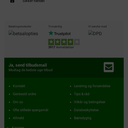
Sikker handel
Betalingsmetoder
Troværdig
Vi sender med
3917
Anmeldelser
Ja, send tilbudsmail
Modtag de bedste uge tilbud
Kontakt
Levering og forsendelse
Genbestil ordre
Tips & råd
Om os
Vilkår og betingelser
Ofte stillede spørgsmål
Databeskyttelse
Afmeld
Bæredygtig
Karriere