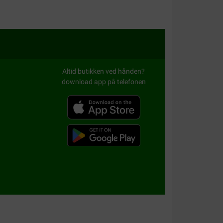
en Havaneser weil er es sehr gut verträgt
Altid butikken ved hånden?
download app på telefonen