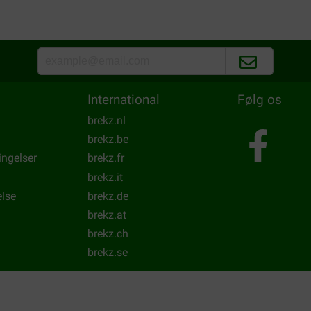
Ich kaufe das Futter für mein
Translate to English
International
Følg os
brekz.nl
brekz.be
ingelser
brekz.fr
brekz.it
else
brekz.de
brekz.at
brekz.ch
brekz.se