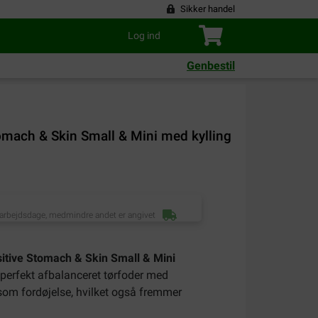
Sikker handel
Log ind
Genbestil
tomach & Skin Small & Mini med kylling
 arbejdsdage, medmindre andet er angivet
nsitive Stomach & Skin Small & Mini
 perfekt afbalanceret tørfoder med
som fordøjelse, hvilket også fremmer