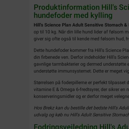
Produktinformation Hill's S
hundefoder med kylling
Hill's Science Plan Adult Sensitive Stomach &
op til 10 kg. Når din lille hund lider af følsom
giver sig ofte også til kende med følsom hud, hvi
Dette hundefoder kommer fra Hill's Science Pla
din firbenede ven. Derfor indeholder Hill's Sci
gavnlige tarmbakterier og dermed understøtte en
understøtte immunsystemet. Dette er meget vigt
Størrelsen på foderpillerne er perfekt tilpasset
vitamine E & Omega 6-fredtsyrer, der sikrer en
konserveringsmidler og er derfor meget velegne
Hos Brekz kan du bestille det bedste Hill's Adul
udvalg og køb nu Hill's Adult Sensitive Stomach
Fodringsvejledning Hill's Ad