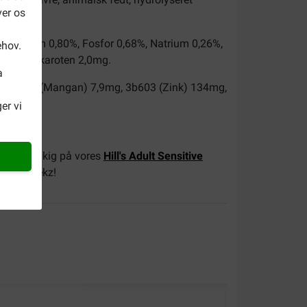
ver os
, Kalcium 0,80%, Fosfor 0,68%, Natrium 0,26%,
ehov.
mg, Beta-karoten 2,0mg.
a
g, 3b502 (Mangan) 7,9mg, 3b603 (Zink) 134mg,
er vi
 Så tag et kig på vores
Hill's Adult Sensitive
r
hos Brekz!