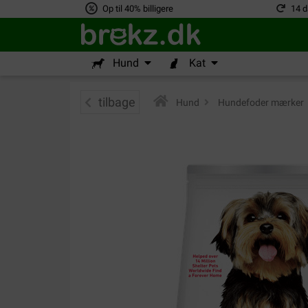
Op til 40% billigere
14 d
Hund
Kat
tilbage
Hund
>
Hundefoder mærker