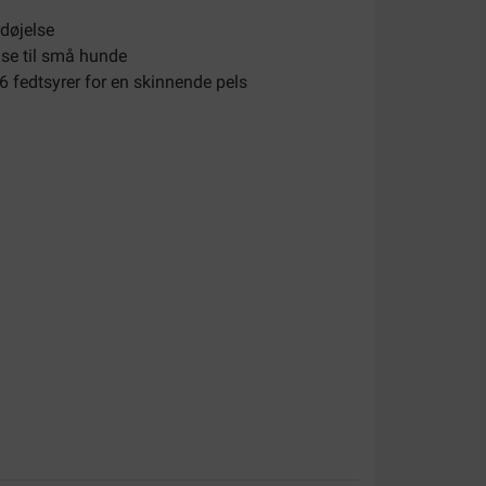
rdøjelse
else til små hunde
 fedtsyrer for en skinnende pels