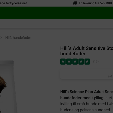
age fortrydelsesret
Fri levering fra 599 DKK
>
Hill's hundefoder
Hill´s Adult Sensitive S
hundefoder
(
13
)
2-4
Hill's Science Plan Adult Se
hundefoder med kylling
er et
kylling til små hunde med føl
hudens og pelsens sundhed.