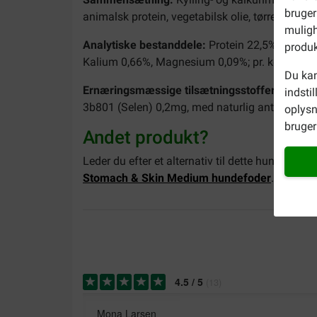
bruger
animalsk protein, vegetabilsk olie, tørret roepul
muligh
Analytiske bestanddele:
Protein 22,5%, Fedtin
produk
Kalium 0,66%, Magnesium 0,09%; pr. kg: A-vita
Du kan
Ernæringsmæssige tilsætningsstoffer pr. kg:
3
indsti
3b801 (Selen) 0,2mg, med naturlig antioxidant.
oplysn
bruger 
Andet produkt?
Leder du efter et alternativ til dette hundefode
Stomach & Skin Medium hundefoder
. Du fin
4.5
/
5
(
13
)
Mona Larsen