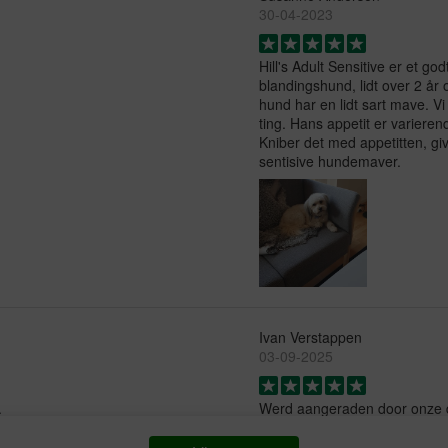
30-04-2023
Hill's Adult Sensitive er et go
blandingshund, lidt over 2 år o
hund har en lidt sart mave. Vi 
ting. Hans appetit er varier
Kniber det med appetitten, give
sentisive hundemaver.
Ivan Verstappen
03-09-2025
.
Werd aangeraden door onze di
aan dat deze voeding de gezo