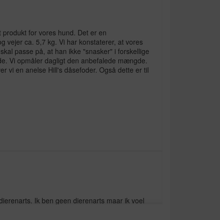
dt produkt for vores hund. Det er en
g vejer ca. 5,7 kg. Vi har konstaterer, at vores
skal passe på, at han ikke "snasker" i forskellige
ende. Vi opmåler dagligt den anbefalede mængde.
r vi en anelse Hill's dåsefoder. Også dette er til
erenarts. Ik ben geen dierenarts maar ik voel
ndheid van mijn hondje heeft verbeterd.