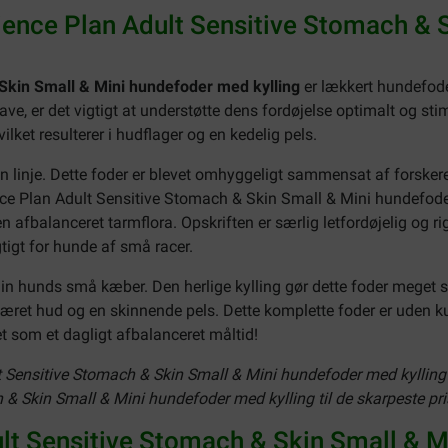
cience Plan Adult Sensitive Stomach & 
 Skin Small & Mini hundefoder med kylling
er lækkert hundefode
 mave, er det vigtigt at understøtte dens fordøjelse optimalt og 
lket resulterer i hudflager og en kedelig pels.
n linje. Dette foder er blevet omhyggeligt sammensat af forskere
ence Plan Adult Sensitive Stomach & Skin Small & Mini hundefoder
 afbalanceret tarmflora. Opskriften er særlig letfordøjelig og ri
igt for hunde af små racer.
 din hunds små kæber. Den herlige kylling gør dette foder meget s
 næret hud og en skinnende pels. Dette komplette foder er uden k
t som et dagligt afbalanceret måltid!
t Sensitive Stomach & Skin Small & Mini hundefoder med kylling bi
 & Skin Small & Mini hundefoder med kylling til de skarpeste pri
ult Sensitive Stomach & Skin Small & M