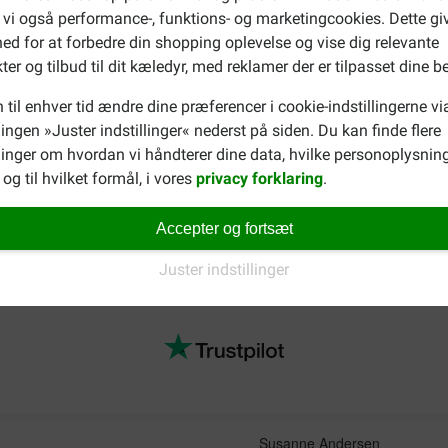
 vi også performance-, funktions- og marketingcookies. Dette gi
p (2,5%), hørfrø, mineraler, tørrede æg.
ed for at forbedre din shopping oplevelse og vise dig relevante
dhold 14,2%, Træstof 1,7%, Råaske 5,0%, Omega-6 fedtsyrer 3,6%
ter og tilbud til dit kæledyr, med reklamer der er tilpasset dine b
min 7.766IE, D3-vitamin 655IE, E-vitamin 842mg, C-vitamin 143
 til enhver tid ændre dine præferencer i cookie-indstillingerne vi
b103 (Jern) 76,4mg, 3b202 (Jod) 1,9mg, 3b405 (Kobber) 7,5m
llingen »Juster indstillinger« nederst på siden. Du kan finde flere
inger om hvordan vi håndterer dine data, hvilke personoplysning
og til hvilket formål, i vores
privacy forklaring
.
r, eksempelvis specielt hundefoder til din hund af en større race?
Accepter og fortsæt
der desuden et komplet og omfattende udvalg af
Hill's hundefode
Juster indstillinger
Susanne Andersen