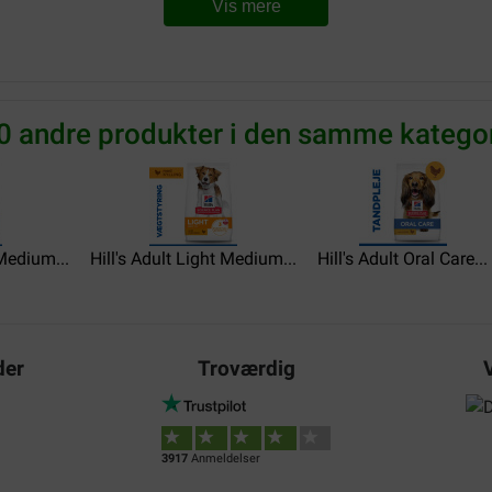
Translate to English
Vis mere
Anne Sirot
12-08-2023
0 andre produkter i den samme kategor
ue.
Mon vieux Yorkshire adore,
Translate to English
Oksana Brilz
 Medium...
Hill's Adult Light Medium...
Hill's Adult Oral Care...
13-05-2023
Mein Hund liebt das Futter, i
gerne.
der
Troværdig
Translate to English
Birgit Grummes
06-05-2022
3917
Anmeldelser