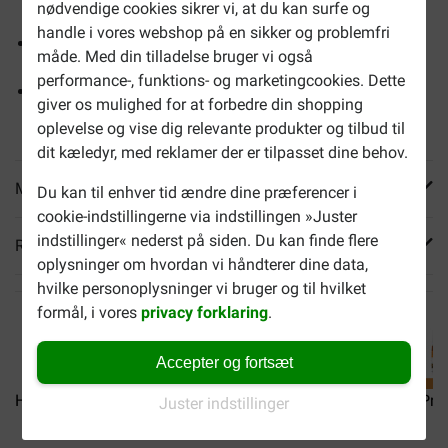
nødvendige cookies sikrer vi, at du kan surfe og
hunde
handle i vores webshop på en sikker og problemfri
Hjælper med at afbalancere fordøjelsen og fremme
måde. Med din tilladelse bruger vi også
regelmæssig afføring
performance-, funktions- og marketingcookies. Dette
Med omega 3- og 6-fedtsyrer, der understøtter sund hud
giver os mulighed for at forbedre din shopping
og pels
oplevelse og vise dig relevante produkter og tilbud til
dit kæledyr, med reklamer der er tilpasset dine behov.
Mere info
Du kan til enhver tid ændre dine præferencer i
cookie-indstillingerne via indstillingen »Juster
indstillinger« nederst på siden. Du kan finde flere
Reviews
oplysninger om hvordan vi håndterer dine data,
hvilke personoplysninger vi bruger og til hvilket
formål, i vores
privacy forklaring
.
Accepter og fortsæt
Hill's Prescription Diet...
Hill's Prescription Diet...
Hill's Pre
Juster indstillinger