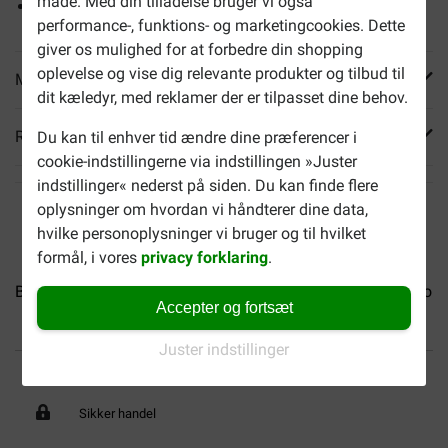
måde. Med din tilladelse bruger vi også
Let at fastgøre
performance-, funktions- og marketingcookies. Dette
giver os mulighed for at forbedre din shopping
oplevelse og vise dig relevante produkter og tilbud til
Mere info
dit kæledyr, med reklamer der er tilpasset dine behov.
Reviews
Du kan til enhver tid ændre dine præferencer i
cookie-indstillingerne via indstillingen »Juster
indstillinger« nederst på siden. Du kan finde flere
oplysninger om hvordan vi håndterer dine data,
hvilke personoplysninger vi bruger og til hvilket
formål, i vores
privacy forklaring
.
Brun læder hundesnor
Sort Læder hundesnor
Læder kobl
Accepter og fortsæt
Juster indstillinger
Op til 40% billigere
Fri levering fra 599 DKK
Sikker handel