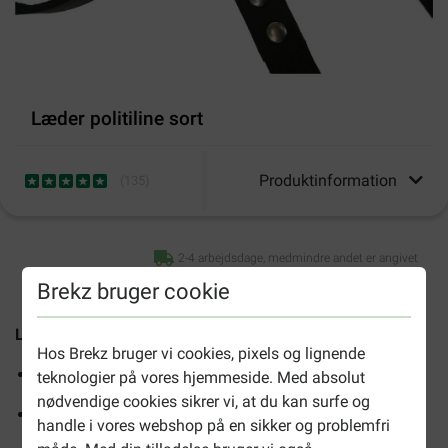
Læder politiline sort
Produktinformation
(
135
)
2-4 arbejdsdage, medmindre andet er angivet
Brekz bruger cookie
Læder politisnor sort
er en justerbar, robust snor til hunde.
Hos Brekz bruger vi cookies, pixels og lignende
Justerbar snor
teknologier på vores hjemmeside. Med absolut
nødvendige cookies sikrer vi, at du kan surfe og
Læder af høj kvalitet
handle i vores webshop på en sikker og problemfri