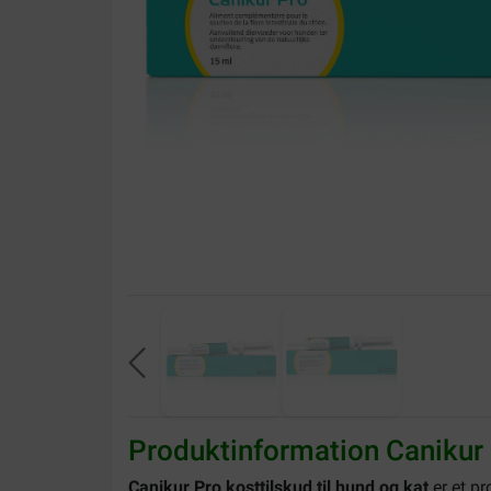
Produktinformation Canikur P
Canikur Pro kosttilskud til hund og kat
er et p