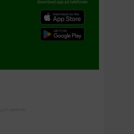
download app på telefonen
ice
er gældende.