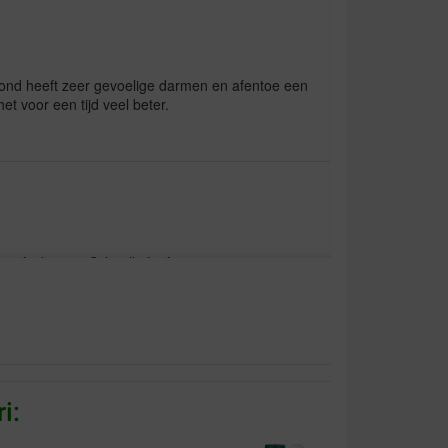
 hond heeft zeer gevoelige darmen en afentoe een
t voor een tijd veel beter.
 aufzubauen. Schnelle Lieferung.
i:
hondje, op het voer, omdat hij te snel eet en
ige maag heeft. Ook incidenteel bij dunne