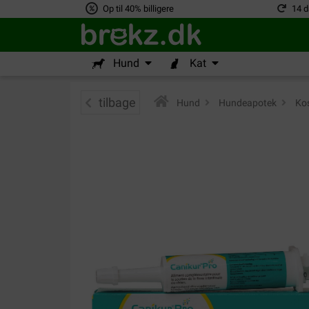
Op til 40% billigere
14 d
Hund
Kat
tilbage
Hund
>
Hundeapotek
>
Kos