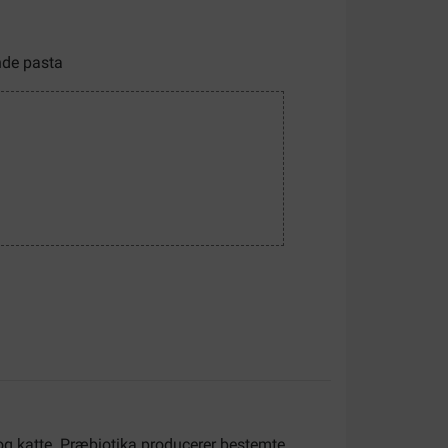
de pasta
 og katte. Præbiotika producerer bestemte