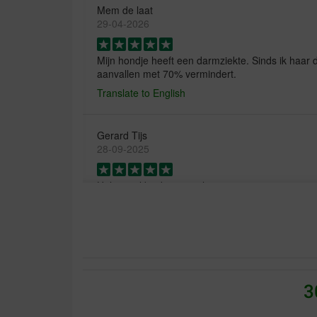
Mem de laat
29-04-2026
Mijn hondje heeft een darmziekte. Sinds ik haar d
aanvallen met 70% vermindert.
Translate to English
Gerard Tijs
28-09-2025
Helpt snel bij dunne ontlasting
Translate to English
nathalie peeters
20-07-2025
3
Helpt goed
Translate to English