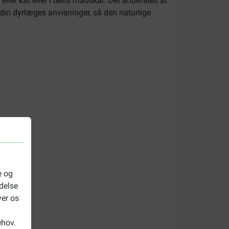
eller kat eller i dens madskål. Det anbefales at
 din dyrlæges anvisninger, så den naturlige
e og
delse
ver os
ehov.