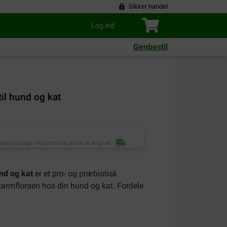
Sikker handel
Log ind
Genbestil
til hund og kat
 arbejdsdage, medmindre andet er angivet
und og kat
er et pro- og præbiotisk
 tarmfloraen hos din hund og kat. Fordele