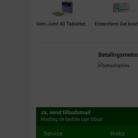
Vetri Joint 40 Tabletter...
Enteroferm Gel kostt
karel uit belgie
08-05-2025
bij betaling met bankcontact kreeg ik melding beta
Betalingsmeto
kreeg dezelfde melding niet ok betaling dag erna 
ik dat er twee bestellingen gedaan zijn
Translate to English
Ja, send tilbudsmail
Modtag de bedste uge tilbud
Service
Brekz