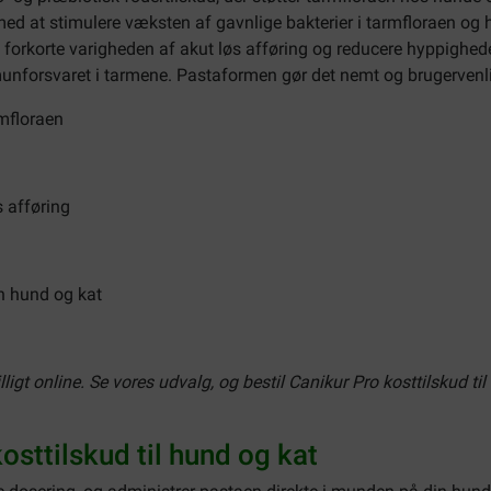
med at stimulere væksten af gavnlige bakterier i tarmfloraen o
t forkorte varigheden af akut løs afføring og reducere hyppighe
munforsvaret i tarmene. Pastaformen gør det nemt og brugervenli
rmfloraen
s afføring
n hund og kat
ligt online. Se vores udvalg, og bestil
Canikur Pro kosttilskud ti
sttilskud til hund og kat