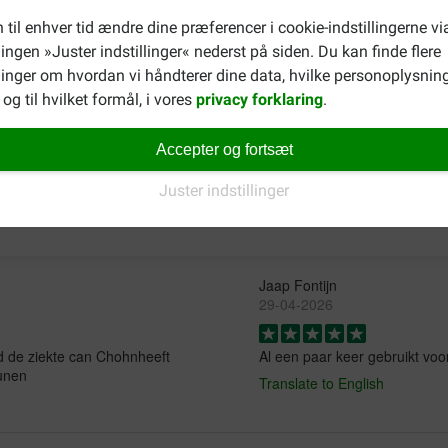
 til enhver tid ændre dine præferencer i cookie-indstillingerne vi
llingen »Juster indstillinger« nederst på siden. Du kan finde flere
Du kan vælge
Sanimal Pre & Probiotica hund og kat
. For det kom
inger om hvordan vi håndterer dine data, hvilke personoplysning
og til hvilket formål, i vores
privacy forklaring
.
Accepter og fortsæt
Juster indstillinger
Jaap Fontijn
29-04-2026
d de ziekte can Chohnheeft
Al een paar keer gebruikt voor
unen
Translate to English