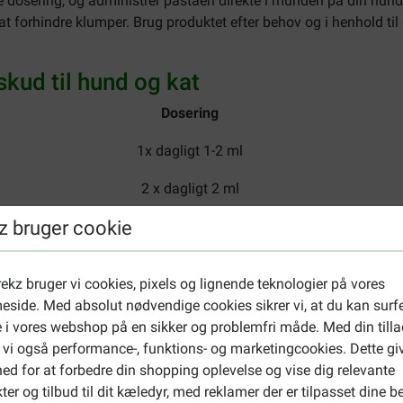
te dosering, og administrer pastaen direkte i munden på din hund 
at forhindre klumper. Brug produktet efter behov og i henhold til
skud til hund og kat
Dosering
1x dagligt 1-2 ml
2 x dagligt 2 ml
z bruger cookie
2 x dagligt 4 ml
2 x dagligt 6 ml
ekz bruger vi cookies, pixels og lignende teknologier på vores
2 x dagligt 8 ml
side. Med absolut nødvendige cookies sikrer vi, at du kan surf
 i vores webshop på en sikker og problemfri måde. Med din tilla
 vi også performance-, funktions- og marketingcookies. Dette gi
tilskud til hund og kat
ed for at forbedre din shopping oplevelse og vise dig relevante
ter og tilbud til dit kæledyr, med reklamer der er tilpasset dine b
drolysat, glucose, natriumchlorid.