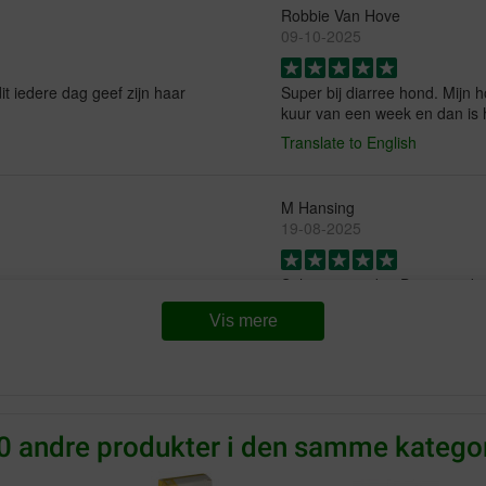
Robbie Van Hove
09-10-2025
it iedere dag geef zijn haar
Super bij diarree hond. Mijn
kuur van een week en dan is he
Translate to English
M Hansing
19-08-2025
Sehr gut um den Darm wieder
Translate to English
Vis mere
c de Graaf
20-06-2025
0 andre produkter i den samme kategor
Ik geef dit af en toe aan mijn 
daardoor mogelijk een gevoel