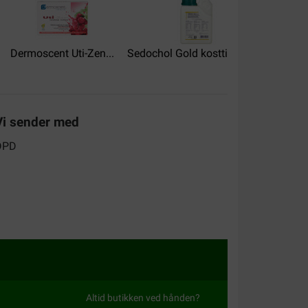
Dermoscent Uti-Zen...
Sedochol Gold kosttilskud...
Phytoni
le trouve efficace tous les trois mois ou après les
Vi sender med
Altid butikken ved hånden?