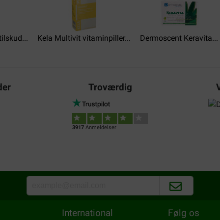
ontlasting.
Translate to English
ilskud...
Kela Multivit vitaminpiller...
Dermoscent Keravita...
BESNARD
27-04-2025
ling niet ok terug besteld
Je connais bien ce produit et 
der
Troværdig
ga ik op de bank kijken en zie
vomissements du chien
Translate to English
3917
Anmeldelser
International
Følg os