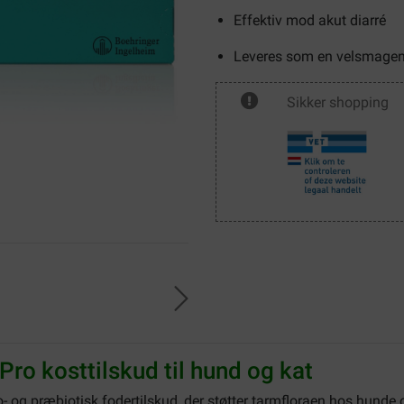
Effektiv mod akut diarré
Leveres som en velsmagen
Sikker shopping
ro kosttilskud til hund og kat
ro- og præbiotisk fodertilskud, der støtter tarmfloraen hos hunde