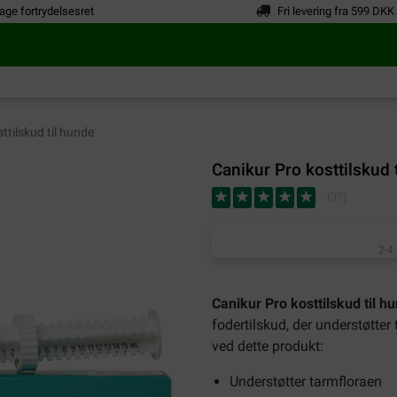
age fortrydelsesret
Fri levering fra 599 DKK
ttilskud til hunde
Canikur Pro kosttilskud 
(
37
)
2-4
Canikur Pro kosttilskud til h
fodertilskud, der understøtter
ved dette produkt:
Understøtter tarmfloraen