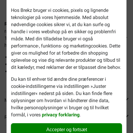
2-4 arbejdsdage, medmindre andet er angivet
Hos Brekz bruger vi cookies, pixels og lignende
teknologier på vores hjemmeside. Med absolut
Royal Canin Adult Labrador Retriever hundefoder
et et
nødvendige cookies sikrer vi, at du kan surfe og
racespecifikt tørfoder til den voksne Labrador Retriever fra
handle i vores webshop på en sikker og problemfri
15 måneder gammel. Royal Canin Adult Labrador Retriever
måde. Med din tilladelse bruger vi også
hundefoder hjælper med at:
performance-, funktions- og marketingcookies. Dette
giver os mulighed for at forbedre din shopping
Bibeholde idealvægten
oplevelse og vise dig relevante produkter og tilbud til
Understøtte sunde knogler og led
dit kæledyr, med reklamer der er tilpasset dine behov.
Dette tørfoder kan kombiner med tilsvarende vådfoder.
Du kan bestille dette
separat
ovenfor.
Du kan til enhver tid ændre dine præferencer i
cookie-indstillingerne via indstillingen »Juster
indstillinger« nederst på siden. Du kan finde flere
Mere info
oplysninger om hvordan vi håndterer dine data,
hvilke personoplysninger vi bruger og til hvilket
formål, i vores
privacy forklaring
.
Reviews
Accepter og fortsæt