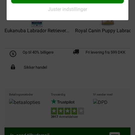
Juster indstillinger
Eukanuba Labrador Retriever...
Royal Canin Puppy Labrador.
Op til 40% billigere
Fri levering fra 599 DKK
Sikker handel
Betalingsmetoder
Troværdig
Vi sender med
3917
Anmeldelser