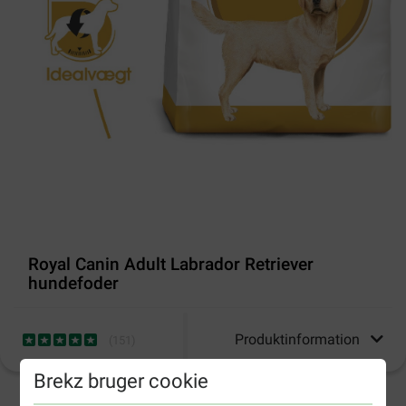
Royal Canin Adult Labrador Retriever
hundefoder
Produktinformation
(
151
)
Brekz bruger cookie