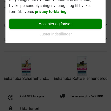
Hjælper med at fremme et naturligt immunforsvar
hvilke personoplysninger vi bruger og til hvilket
Sammensat til at understøtte et sundt hjerte
formål, i vores
privacy forklaring
.
Accepter og fortsæt
Mere info
Juster indstillinger
Reviews
Eukanuba Schæferhund...
Eukanuba Rottweiler hundefoder
Op til 40% billigere
Fri levering fra 599 DKK
Sikker handel