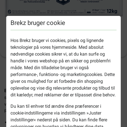
Brekz bruger cookie
Eukanuba Labrador Retriever hundefoder
Hos Brekz bruger vi cookies, pixels og lignende
Produktinformation
teknologier på vores hjemmeside. Med absolut
(
36
)
nødvendige cookies sikrer vi, at du kan surfe og
handle i vores webshop på en sikker og problemfri
måde. Med din tilladelse bruger vi også
2-4 arbejdsdage, medmindre andet er angivet
performance-, funktions- og marketingcookies. Dette
giver os mulighed for at forbedre din shopping
oplevelse og vise dig relevante produkter og tilbud til
Eukanuba Labrador Retriever
er et foder, der er specielt
dit kæledyr, med reklamer der er tilpasset dine behov.
skræddersyet til Labrador Retriever racen. Foderet er
også
velegnet til Curly Coated Retriever og Chesapeake Bay
Du kan til enhver tid ændre dine præferencer i
Retriever.
cookie-indstillingerne via indstillingen »Juster
indstillinger« nederst på siden. Du kan finde flere
Understøtter sunde led
oplysninger om hvordan vi håndterer dine data,