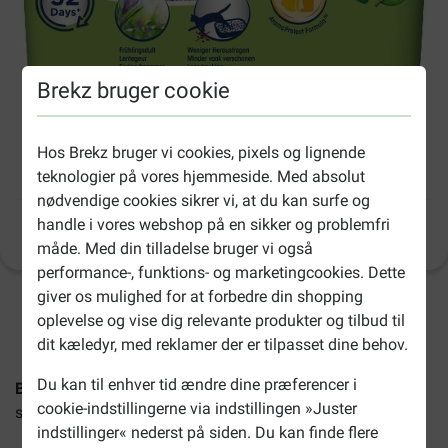
Brekz bruger cookie
Hos Brekz bruger vi cookies, pixels og lignende
Biokat's Classic Fresh kattegrus
teknologier på vores hjemmeside. Med absolut
nødvendige cookies sikrer vi, at du kan surfe og
handle i vores webshop på en sikker og problemfri
Produktinformation
(
70
)
måde. Med din tilladelse bruger vi også
performance-, funktions- og marketingcookies. Dette
giver os mulighed for at forbedre din shopping
2-4 arbejdsdage, medmindre andet er angivet
oplevelse og vise dig relevante produkter og tilbud til
dit kæledyr, med reklamer der er tilpasset dine behov.
Du kan til enhver tid ændre dine præferencer i
Biokat's Classic Fresh kattegrus
er et klassisk kattegrus
cookie-indstillingerne via indstillingen »Juster
som klumper godt og bliver i kattebakken.
indstillinger« nederst på siden. Du kan finde flere