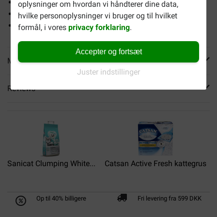
3 forskellige sandkornstørrelser
oplysninger om hvordan vi håndterer dine data,
God klumpedannelse
hvilke personoplysninger vi bruger og til hvilket
Med en frisk forårsduft
formål, i vores
privacy forklaring
.
Accepter og fortsæt
Mere info
Juster indstillinger
Reviews
Sanicat Clumping White...
Catsan Active Fresh kattegrus
Op til 40% billigere
Fri levering fra 599 DKK