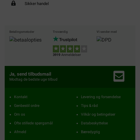
Sikker handel
Betalingsmetoder
Troværdig
Vi sender med
3919
Anmeldelser
Ja, send tilbudsmail
Modtag de bedste uge tilbud
Kontakt
Levering og forsendelse
Genbestil ordre
Tips & råd
Om os
Vilkår og betingelser
Ofte stillede spørgsmål
Databeskyttelse
Afmeld
Bæredygtig