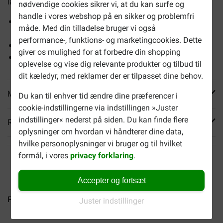
lang sigt.
nødvendige cookies sikrer vi, at du kan surfe og
handle i vores webshop på en sikker og problemfri
Indeholder alle nødvendige næringsstoffer til en god
måde. Med din tilladelse bruger vi også
start
performance-, funktions- og marketingcookies. Dette
Giver ekstra energi
giver os mulighed for at forbedre din shopping
Med colostrum, for at støtte immunsystemet
oplevelse og vise dig relevante produkter og tilbud til
dit kæledyr, med reklamer der er tilpasset dine behov.
Mere info
Du kan til enhver tid ændre dine præferencer i
cookie-indstillingerne via indstillingen »Juster
indstillinger« nederst på siden. Du kan finde flere
Reviews
oplysninger om hvordan vi håndterer dine data,
hvilke personoplysninger vi bruger og til hvilket
formål, i vores
privacy forklaring
.
Accepter og fortsæt
Pro Plan Large Robust Puppy...
Pro Plan Medium Adult...
Juster indstillinger