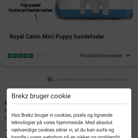
Royal Canin Mini Puppy hundefoder
Produktinformation
(
270
)
2-4 arbejdsdage, medmindre andet er angivet
Brekz bruger cookie
Royal Canin Mini Puppy hundefoder
er hundefoder til
hvalpe af små racer fra 2 til 10 måneder gamle med en
Hos Brekz bruger vi cookies, pixels og lignende
voksenvægt på 4 til 10 kg. Fordelene er:
teknologier på vores hjemmeside. Med absolut
nødvendige cookies sikrer vi, at du kan surfe og
Understøtter den naturlige modstand
handle i vores webshop på en sikker og problemfri
Højt energiindhold