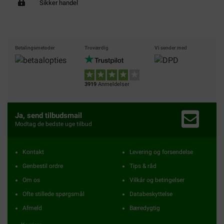
Sikker handel
Betalingsmetoder
Troværdig
Vi sender med
3919
Anmeldelser
Ja, send tilbudsmail
Modtag de bedste uge tilbud
Kontakt
Levering og forsendelse
Genbestil ordre
Tips & råd
Om os
Vilkår og betingelser
Ofte stillede spørgsmål
Databeskyttelse
Afmeld
Bæredygtig