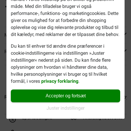
måde. Med din tilladelse bruger vi også
Dette tørfoder kan k
ombiner med tilsvarende vådfoder.
performance-, funktions- og marketingcookies. Dette
Du kan b
estille dette
separat
ovenfor.
giver os mulighed for at forbedre din shopping
oplevelse og vise dig relevante produkter og tilbud til
dit kæledyr, med reklamer der er tilpasset dine behov.
Mere info
Du kan til enhver tid ændre dine præferencer i
Reviews
cookie-indstillingerne via indstillingen »Juster
indstillinger« nederst på siden. Du kan finde flere
oplysninger om hvordan vi håndterer dine data,
hvilke personoplysninger vi bruger og til hvilket
formål, i vores
privacy forklaring
.
Accepter og fortsæt
Royal Canin Medium Starter...
Royal Canin Medium Puppy..
Juster indstillinger
Op til 40% billigere
Fri levering fra 599 DKK