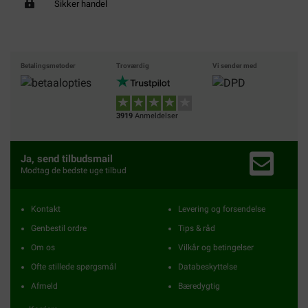
Sikker handel
Betalingsmetoder
Troværdig
Vi sender med
3919
Anmeldelser
Ja, send tilbudsmail
Modtag de bedste uge tilbud
Kontakt
Levering og forsendelse
Genbestil ordre
Tips & råd
Om os
Vilkår og betingelser
Ofte stillede spørgsmål
Databeskyttelse
Afmeld
Bæredygtig