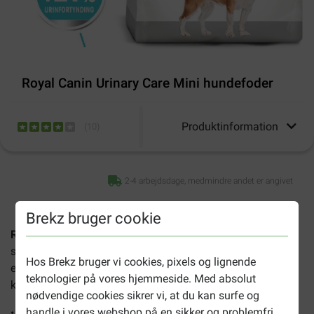
Royal Canin Urinary Care Mini hundefoder
Produktinformation
(
10
)
2-4 arbejdsdage, medmindre andet er angivet
Brekz bruger cookie
Royal Canin Urinary Care Mini hundefoder
er et sundt
specialfoder, som understøtter din hunds urinveje. Foderet
Hos Brekz bruger vi cookies, pixels og lignende
er velegnet til voksne hunde i små racer (fra 4 til 10
teknologier på vores hjemmeside. Med absolut
kg), som er over 10 måneder gamle.
nødvendige cookies sikrer vi, at du kan surfe og
handle i vores webshop på en sikker og problemfri
• Understøtter urinvejenes generelle sundhed