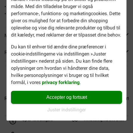
måde. Med din tilladelse bruger vi også
• Specielt udviklet, så din hund drikker mere vand
performance-, funktions- og marketingcookies. Dette
• Til små hunderacer
giver os mulighed for at forbedre din shopping
oplevelse og vise dig relevante produkter og tilbud til
dit kæledyr, med reklamer der er tilpasset dine behov.
Mere info
Du kan til enhver tid ændre dine præferencer i
Reviews
cookie-indstillingerne via indstillingen »Juster
indstillinger« nederst på siden. Du kan finde flere
oplysninger om hvordan vi håndterer dine data,
hvilke personoplysninger vi bruger og til hvilket
formål, i vores
privacy forklaring
.
Accepter og fortsæt
Royal Canin Mini Ageing 12+...
Royal Canin Medium Starter.
Juster indstillinger
Op til 40% billigere
Fri levering fra 599 DKK