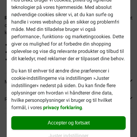
teknologier på vores hjemmeside. Med absolut
nødvendige cookies sikrer vi, at du kan surfe og
Royal Canin Regular Sterilised 37 kattefoder
er en komplet
handle i vores webshop på en sikker og problemfri
og afbalanceret diæt til steriliserede / kastrerede voksne
måde. Med din tilladelse bruger vi også
katte fra 1 år.
performance-, funktions- og marketingcookies. Dette
giver os mulighed for at forbedre din shopping
Har et justeret energiindhold og mindre fedt
oplevelse og vise dig relevante produkter og tilbud til
Bidrager til en sund urinvej
dit kæledyr, med reklamer der er tilpasset dine behov.
Fremmer muskelmasse af høj kvalitet
Du kan til enhver tid ændre dine præferencer i
cookie-indstillingerne via indstillingen »Juster
Mere info
indstillinger« nederst på siden. Du kan finde flere
oplysninger om hvordan vi håndterer dine data,
Reviews
hvilke personoplysninger vi bruger og til hvilket
formål, i vores
privacy forklaring
.
Accepter og fortsæt
Juster indstillinger