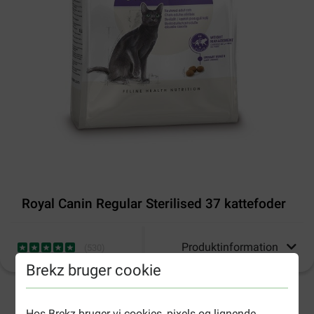
Royal Canin Regular Sterilised 37 kattefoder
Produktinformation
(
530
)
Brekz bruger cookie
2-4 arbejdsdage, medmindre andet er angivet
Hos Brekz bruger vi cookies, pixels og lignende