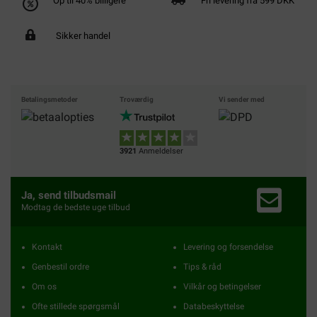
Op til 40% billigere
Fri levering fra 599 DKK
Sikker handel
Betalingsmetoder
Troværdig
Vi sender med
3921
Anmeldelser
Ja, send tilbudsmail
Modtag de bedste uge tilbud
Kontakt
Levering og forsendelse
Genbestil ordre
Tips & råd
Om os
Vilkår og betingelser
Ofte stillede spørgsmål
Databeskyttelse