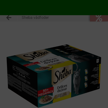
Sheba vådfoder