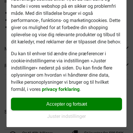
indeholder 50 gram.
handle i vores webshop på en sikker og problemfri
Med smagen af kylling, fjerkræ og kalkun
måde. Med din tilladelse bruger vi også
Velegnet til fuldvoksne katte
performance-, funktions- og marketingcookies. Dette
Mini portionsposer
giver os mulighed for at forbedre din shopping
oplevelse og vise dig relevante produkter og tilbud til
dit kæledyr, med reklamer der er tilpasset dine behov.
Mere info
Du kan til enhver tid ændre dine præferencer i
cookie-indstillingerne via indstillingen »Juster
Reviews
indstillinger« nederst på siden. Du kan finde flere
oplysninger om hvordan vi håndterer dine data,
hvilke personoplysninger vi bruger og til hvilket
formål, i vores
privacy forklaring
.
Accepter og fortsæt
Sheba Classics paté med...
Sheba Classics paté med...
Sh
Juster indstillinger