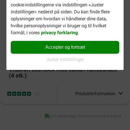
cookie-indstillingerne via indstillingen »Juster
indstillinger« nederst på siden. Du kan finde flere
oplysninger om hvordan vi håndterer dine data,
hvilke personoplysninger vi bruger og til hvilket
formål, i vores
privacy forklaring
.
Accepter og fortsæt
Juster indstillinger
Vitakraft Beefstick med kalkun hundesnack
(4 stk.)
Produktinformation
(
1
)
2-4 arbejdsdage, medmindre andet er angivet