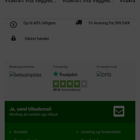
Vitakraft Vita Veggies...
Vitakraft Vita Veggies...
Vitakraft
Op til 40% billigere
Fri levering fra 599 DKK
Sikker handel
Betalingsmetoder
Troværdig
Vi sender med
3918
Anmeldelser
Ja, send tilbudsmail
Modtag de bedste uge tilbud
Kontakt
Levering og forsendelse